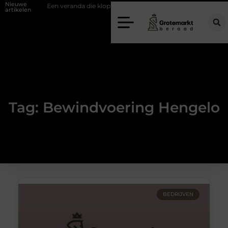
Nieuwe
ifwand
Een veranda die klopt begint bij slimme keuzes
Waarom k
artikelen
Tag: Bewindvoering Hengelo
BEDRIJVEN