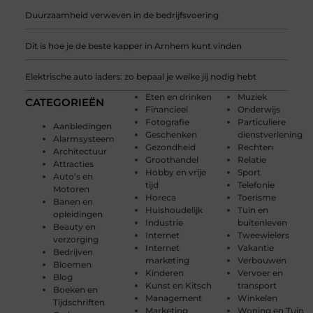
Duurzaamheid verweven in de bedrijfsvoering
Dit is hoe je de beste kapper in Arnhem kunt vinden
Elektrische auto laders: zo bepaal je welke jij nodig hebt
Eten en drinken
Muziek
CATEGORIEËN
Financieel
Onderwijs
Fotografie
Particuliere
Aanbiedingen
Geschenken
dienstverlening
Alarmsysteem
Gezondheid
Rechten
Architectuur
Groothandel
Relatie
Attracties
Hobby en vrije
Sport
Auto’s en
tijd
Telefonie
Motoren
Horeca
Toerisme
Banen en
Huishoudelijk
Tuin en
opleidingen
Industrie
buitenleven
Beauty en
Internet
Tweewielers
verzorging
Internet
Vakantie
Bedrijven
marketing
Verbouwen
Bloemen
Kinderen
Vervoer en
Blog
Kunst en Kitsch
transport
Boeken en
Management
Winkelen
Tijdschriften
Marketing
Woning en Tuin