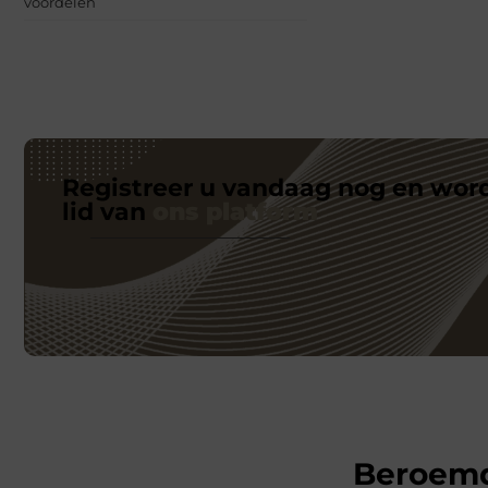
voordelen
Registreer u vandaag nog en wor
lid van
ons platform
Beroem