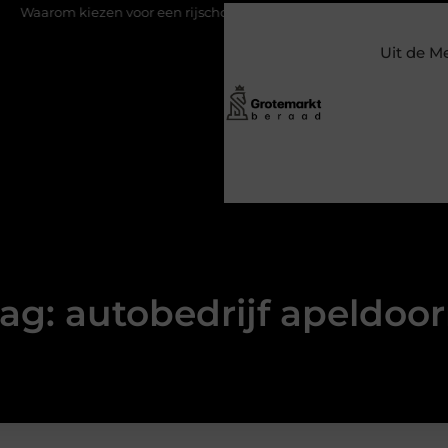
m kiezen voor een rijschool in Utrecht?
Duurzaamheid verweven
Uit de M
ag: autobedrijf apeldoo