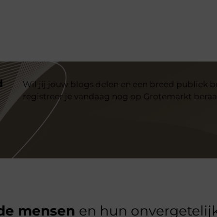
d
Wil jij jouw blogs delen en een breed publiek 
registreer je vandaag nog op Grotemarkt beraa
de mensen
en hun onvergetelijk