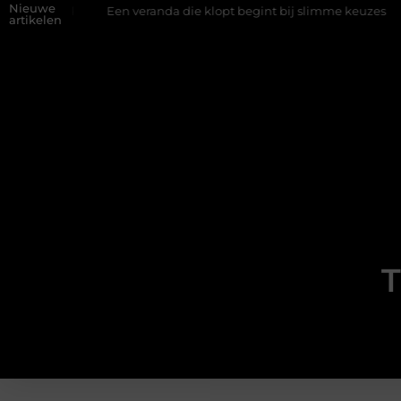
Nieuwe
wand
Een veranda die klopt begint bij slimme keuzes
Waaro
artikelen
T