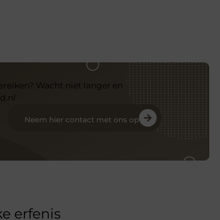
bereiken? Wacht niet langer en
d.nl
Neem hier contact met ons op
e erfenis