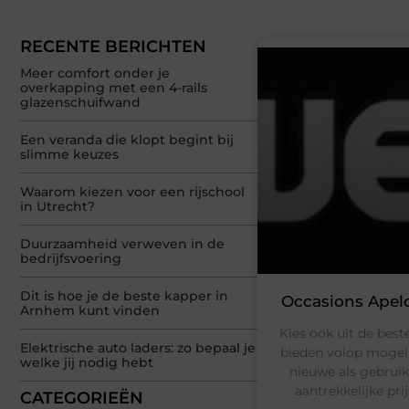
RECENTE BERICHTEN
Meer comfort onder je
overkapping met een 4-rails
glazenschuifwand
Een veranda die klopt begint bij
slimme keuzes
Waarom kiezen voor een rijschool
in Utrecht?
Duurzaamheid verweven in de
bedrijfsvoering
Dit is hoe je de beste kapper in
Occasions Apel
Arnhem kunt vinden
Kies ook uit de bes
Elektrische auto laders: zo bepaal je
bieden volop mogeli
welke jij nodig hebt
nieuwe als gebruik
aantrekkelijke pri
CATEGORIEËN