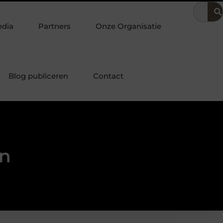
 in de bedrijfsvoering
Dit is hoe je de beste kapper in Arnhem
edia
Partners
Onze Organisatie
Blog publiceren
Contact
rn