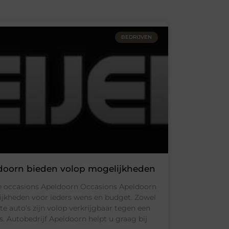
BEDRIJVEN
doorn bieden volop mogelijkheden
te occasions Apeldoorn Occasions Apeldoorn
jkheden voor ieders wens en budget. Zowel
te auto’s zijn volop verkrijgbaar tegen een
js. Autobedrijf Apeldoorn helpt u graag bij