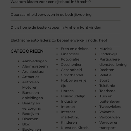
Waarom kiezen voor een rijschool in Utrecht?
Duurzaamheid verweven in de bedrijfsvoering
Dit is hoe je de beste kapper in Arnhem kunt vinden
Elektrische auto laders: zo bepaal je welke jij nodig hebt
Eten en drinken
Muziek
CATEGORIEËN
Financieel
Onderwijs
Fotografie
Particuliere
Aanbiedingen
Geschenken
dienstverlening
Alarmsysteem
Gezondheid
Rechten
Architectuur
Groothandel
Relatie
Attracties
Hobby en vrije
Sport
Auto’s en
tijd
Telefonie
Motoren
Horeca
Toerisme
Banen en
Huishoudelijk
Tuin en
opleidingen
Industrie
buitenleven
Beauty en
Internet
Tweewielers
verzorging
Internet
Vakantie
Bedrijven
marketing
Verbouwen
Bloemen
Kinderen
Vervoer en
Blog
Kunst en Kitsch
transport
Boeken en