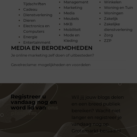
Management
Winkelen
Tijdschriften
Marketing
Woning en Tuin
Cadeau
Media
Woningen
Dienstverlening
Meubels
Zakelijk
Dieren
MKB
Zakelijke
Electronica en
Mobiliteit
dienstverlening
Computers
Mode en
Zorg
Energie
Kleding
ZZP
Entertainment
MEDIA EN BEROEMDHEDEN
Je online marketing zelf doen of uitbesteden?
Gevelreclame: mogelijkheden en voordelen
Registreer u
Wil jij jouw blogs delen
vandaag nog en
en een breed publiek
word lid van
ons
bereiken? Wacht niet
platform
langer en registreer je
vandaag nog op
Grotemarkt beraad.nl