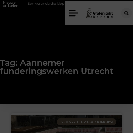
Nieuwe
ifwand
Een veranda die klopt begint bij slimme keuzes
Waarom ki
artikelen
Tag: Aannemer
funderingswerken Utrecht
PARTICULIERE DIENSTVERLENING