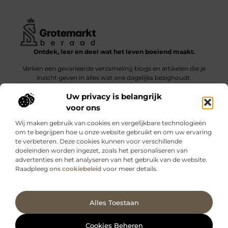
Ontdek, leer en deel wat het leven boeiend maakt.
Verken een gevarieerde verzameling blogs en artikelen die je
inzicht geven in alles wat ons dagelijks bezighoudt.
Uw privacy is belangrijk
Bericht categorie
voor ons
Wij maken gebruik van cookies en vergelijkbare technologieën
om te begrijpen hoe u onze website gebruikt en om uw ervaring
te verbeteren. Deze cookies kunnen voor verschillende
doeleinden worden ingezet, zoals het personaliseren van
Onze informatie
advertenties en het analyseren van het gebruik van de website.
Raadpleeg
ons cookiebeleid
voor meer details.
Kwalitatieve backlinks: wat zijn ze – en waarom maken ze verschil?
Verdien geld met je website: slimme strategieën voor blijvende inkomsten
Ga Naar Bo
Alles Toestaan
Website index
Cookiebeleid (EU)
@2025 www.grotemarktberaad.nl. All Right Reserved.
Cookies Beheren