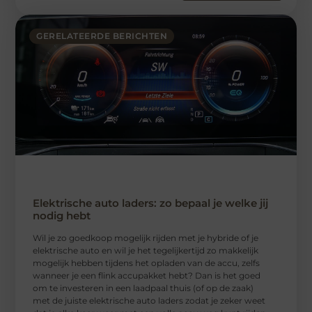
GERELATEERDE BERICHTEN
Elektrische auto laders: zo bepaal je welke jij
nodig hebt
Wil je zo goedkoop mogelijk rijden met je hybride of je
elektrische auto en wil je het tegelijkertijd zo makkelijk
mogelijk hebben tijdens het opladen van de accu, zelfs
wanneer je een flink accupakket hebt? Dan is het goed
om te investeren in een laadpaal thuis (of op de zaak)
met de juiste elektrische auto laders zodat je zeker weet