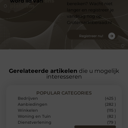
word lid van
ons
bereiken? Wacht niet
platform
langer en registreer je
vandaag nog op
Grotemarktberaad.nl
Registreer nu!
Gerelateerde artikelen
die u mogelijk
interesseren
POPULAR CATEGORIES
Bedrijven
(425 )
Aanbiedingen
(282 )
Winkelen
(115 )
Woning en Tuin
(82 )
Dienstverlening
(79 )