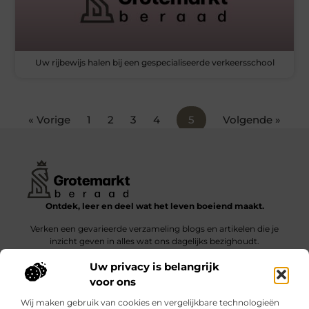
Uw rijbewijs halen bij een gespecialiseerde verkeersschool
« Vorige
1
2
3
4
5
Volgende »
Ontdek, leer en deel wat het leven boeiend maakt.
Verken een gevarieerde verzameling blogs en artikelen die je
inzicht geven in alles wat ons dagelijks bezighoudt.
Uw privacy is belangrijk
Bericht categorie
voor ons
Wij maken gebruik van cookies en vergelijkbare technologieën