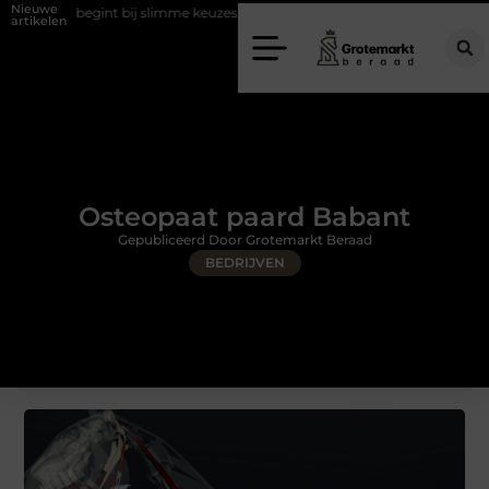
Nieuwe
egint bij slimme keuzes
Waarom kiezen voor een rijschool in Utrecht
artikelen
Osteopaat paard Babant
Gepubliceerd Door Grotemarkt Beraad
BEDRIJVEN