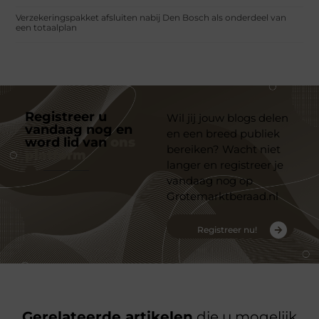
Verzekeringspakket afsluiten nabij Den Bosch als onderdeel van
een totaalplan
Registreer u
Wil jij jouw blogs delen
vandaag nog en
en een breed publiek
word lid van
ons
bereiken? Wacht niet
platform
langer en registreer je
vandaag nog op
Grotemarktberaad.nl
Registreer nu!
Gerelateerde artikelen
die u mogelijk