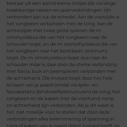
bestaat uit een aantal kleine botjes die via lange
kraakbenige takken en spierverbindingen zijn
verbonden aan o.a. de schedel. Aan de voorzijde is
het tongbeen verbonden met de tong. Aan de
achterzijde met twee grote spieren: de m.
omohyoideus die van het tongbeen naar de
schouder loopt, en de m. sternohyoideus die van
het tongbeen naar het borstbeen (sternum)
loopt. De m. omohyoideus loopt dus naar de
schouder maar is daar door de sterke verbinding
met fascia, buik en beenspieren verbonden met
de achterhand. Die invloed loopt door het hele
lichaam van je paard omdat via spier- en
fasciaketens (bindweefselstructuren) de tong, het
tongbeen en de kaken met de voorhand, romp
en achterhand zijn verbonden. Als je dit weet is
het niet moeilijk voor te stellen dat door deze
verbindingen elke belemmering of spanning in
tong of kaken van je paard direct invloed heeft op