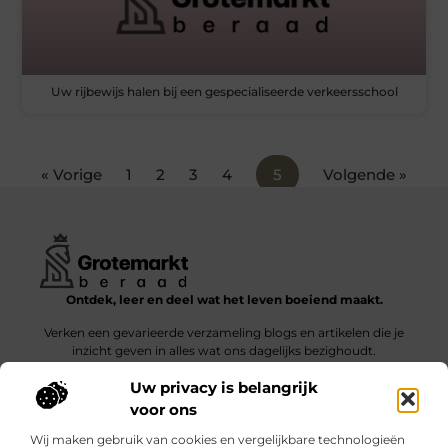
Uw rijbewijs halen bij een gespecialiseerde verkeersschool
« Vorige
1
2
3
4
5
Volgende »
Ontdek, leer en deel wat het leven boeiend maakt.
Verken een gevarieerde verzameling blogs en artikelen die je
inzicht geven in alles wat ons dagelijks bezighoudt.
Uw privacy is belangrijk
Bericht categorie
voor ons
Wij maken gebruik van cookies en vergelijkbare technologieën