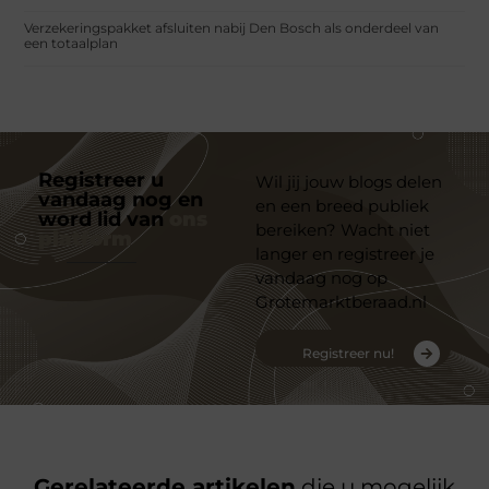
Verzekeringspakket afsluiten nabij Den Bosch als onderdeel van
een totaalplan
Registreer u
Wil jij jouw blogs delen
vandaag nog en
en een breed publiek
word lid van
ons
bereiken? Wacht niet
platform
langer en registreer je
vandaag nog op
Grotemarktberaad.nl
Registreer nu!
Gerelateerde artikelen
die u mogelijk