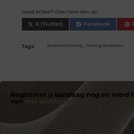
Goed artikel? Deel hem dan op:
X (Twitter)
Facebook
bloemenhoning
,
honing bestellen
Tags:
Registreer u vandaag nog en word l
van
ons platform