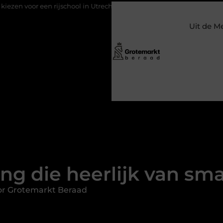
school in Utrecht?
Duurzaamheid verweven in de bedrijfsvoeri
Uit de M
ng die heerlijk van sma
or Grotemarkt Beraad