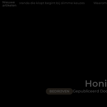
Nieuwe
 die klopt begint bij slimme keuzes
Waarom kiezen voor een rij
artikelen
Honi
Gepubliceerd Do
BEDRIJVEN