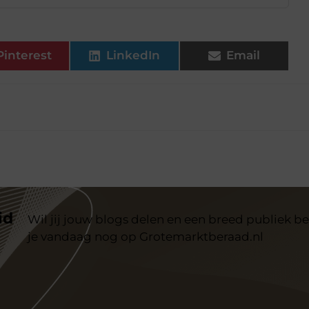
Pinterest
LinkedIn
Email
id
Wil jij jouw blogs delen en een breed publiek be
je vandaag nog op Grotemarktberaad.nl