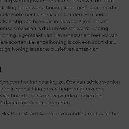
ning wordt gewonnen uit de nectar van de plant
genstelling tot gewone honing koud geslingerd en dus
ginele zoete nectar smaak behouden. Een ander
 afkomstig van bijen die in de weer zijn in en om
omerse smaak en is dus uniek.Ook wordt honing
oning is gemaakt van klavernectar en zeer vol van
re soorten. Lavendelhoning is ook een soort die u
tige honing is zeer exclusief van smaak en
d
rzien over honing naar keuze. Ook kan advies worden
rden in verpakkingen van hoge en duurzame
gewaarborgd tijdens het verzenden. Indien het
14 dagen ruilen en retourneren.