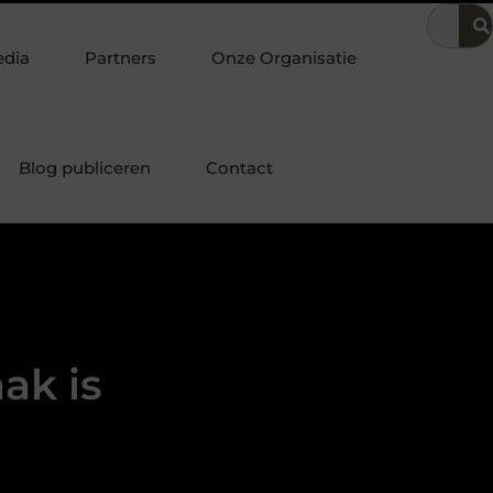
ng
Dit is hoe je de beste kapper in Arnhem kunt vinden
Ele
edia
Partners
Onze Organisatie
Blog publiceren
Contact
ak is