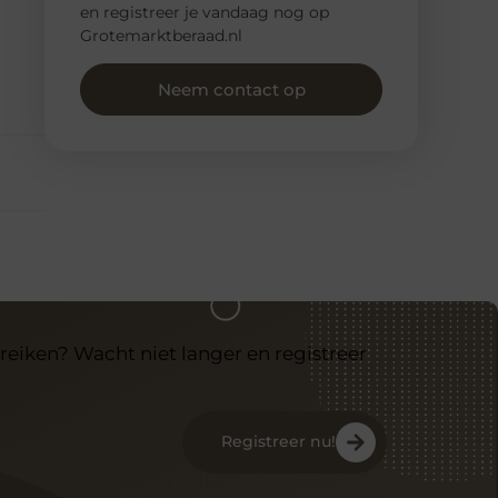
en registreer je vandaag nog op
Grotemarktberaad.nl
Neem contact op
reiken? Wacht niet langer en registreer
Registreer nu!