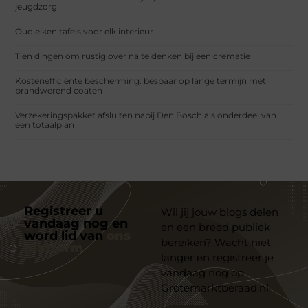
jeugdzorg
Oud eiken tafels voor elk interieur
Tien dingen om rustig over na te denken bij een crematie
Kostenefficiënte bescherming: bespaar op lange termijn met
brandwerend coaten
Verzekeringspakket afsluiten nabij Den Bosch als onderdeel van
een totaalplan
Registreer u
Wil jij jouw blogs delen
vandaag nog en
en een breed publiek
word lid van
ons
bereiken? Wacht niet
platform
langer en registreer je
vandaag nog op
Grotemarktberaad.nl