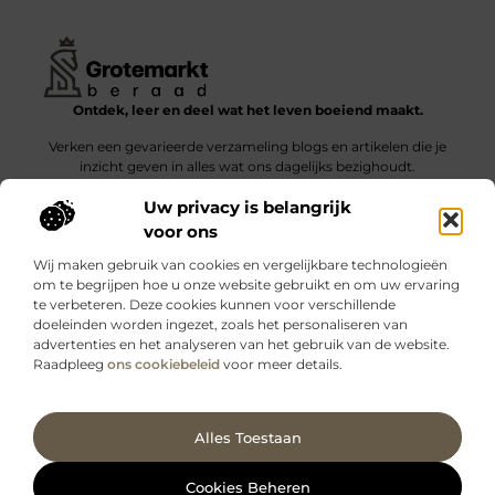
Ontdek, leer en deel wat het leven boeiend maakt.
Verken een gevarieerde verzameling blogs en artikelen die je
inzicht geven in alles wat ons dagelijks bezighoudt.
Uw privacy is belangrijk
Bericht categorie
voor ons
Wij maken gebruik van cookies en vergelijkbare technologieën
om te begrijpen hoe u onze website gebruikt en om uw ervaring
te verbeteren. Deze cookies kunnen voor verschillende
doeleinden worden ingezet, zoals het personaliseren van
Onze informatie
advertenties en het analyseren van het gebruik van de website.
Raadpleeg
ons cookiebeleid
voor meer details.
Kwalitatieve backlinks: wat zijn ze – en waarom maken ze verschil?
Verdien geld met je website: slimme strategieën voor blijvende inkomsten
Ga Naar Bo
Alles Toestaan
Website index
Cookiebeleid (EU)
@2025 www.grotemarktberaad.nl. All Right Reserved.
Cookies Beheren