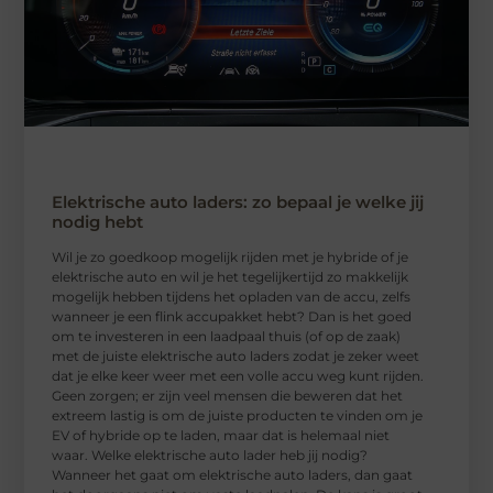
Elektrische auto laders: zo bepaal je welke jij
nodig hebt
Wil je zo goedkoop mogelijk rijden met je hybride of je
elektrische auto en wil je het tegelijkertijd zo makkelijk
mogelijk hebben tijdens het opladen van de accu, zelfs
wanneer je een flink accupakket hebt? Dan is het goed
om te investeren in een laadpaal thuis (of op de zaak)
met de juiste elektrische auto laders zodat je zeker weet
dat je elke keer weer met een volle accu weg kunt rijden.
Geen zorgen; er zijn veel mensen die beweren dat het
extreem lastig is om de juiste producten te vinden om je
EV of hybride op te laden, maar dat is helemaal niet
waar. Welke elektrische auto lader heb jij nodig?
Wanneer het gaat om elektrische auto laders, dan gaat