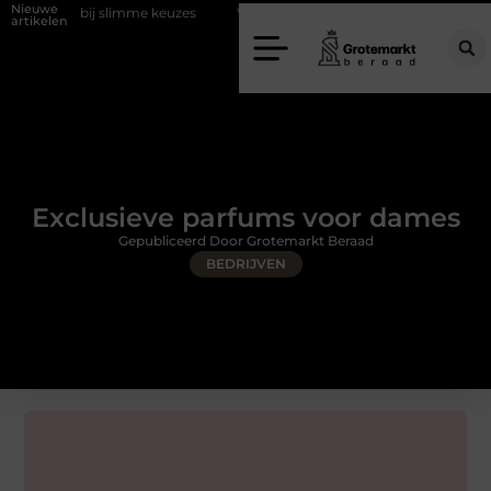
Nieuwe
 slimme keuzes
Waarom kiezen voor een rijschool in Utrecht?
Du
artikelen
Exclusieve parfums voor dames
Gepubliceerd Door Grotemarkt Beraad
BEDRIJVEN