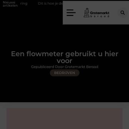
Nieuwe
ing
Dit is hoe je de beste kapper in Arnhem kunt vinden
Elektris
artikelen
Een flowmeter gebruikt u hier
voor
Gepubliceerd Door Grotemarkt Beraad
BEDRIJVEN