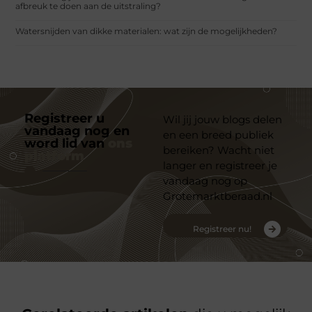
afbreuk te doen aan de uitstraling?
Watersnijden van dikke materialen: wat zijn de mogelijkheden?
Registreer u
Wil jij jouw blogs delen
vandaag nog en
en een breed publiek
word lid van
ons
bereiken? Wacht niet
platform
langer en registreer je
vandaag nog op
Grotemarktberaad.nl
Registreer nu!