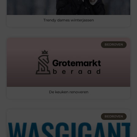
Trendy dames winterjassen
BEDRIJVEN
De keuken renoveren
BEDRIJVEN