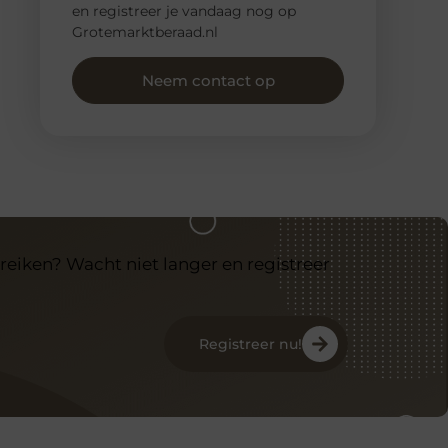
en registreer je vandaag nog op
Grotemarktberaad.nl
Neem contact op
reiken? Wacht niet langer en registreer
Registreer nu!