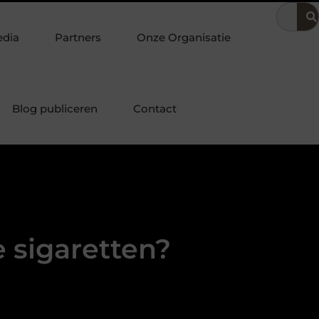
voering
Dit is hoe je de beste kapper in Arnhem kunt vinden
edia
Partners
Onze Organisatie
Blog publiceren
Contact
 sigaretten?