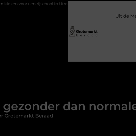
n rijschool in Utrecht?
Duurzaamheid verweven in de bedrijfs
Uit de M
n gezonder dan normale
or Grotemarkt Beraad