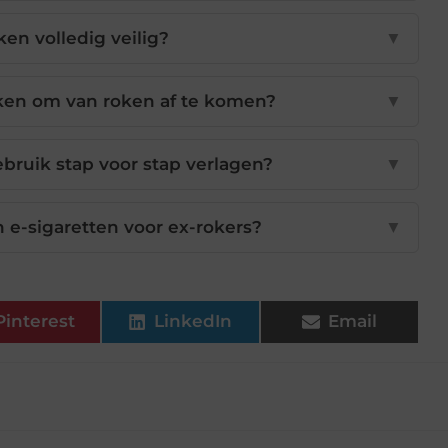
oken volledig veilig?
▼
iken om van roken af te komen?
▼
bruik stap voor stap verlagen?
▼
 e-sigaretten voor ex-rokers?
▼
Pinterest
LinkedIn
Email