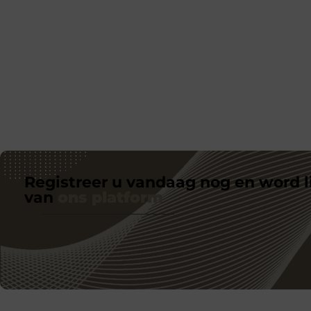
Registreer u vandaag nog en word l
van
ons platform