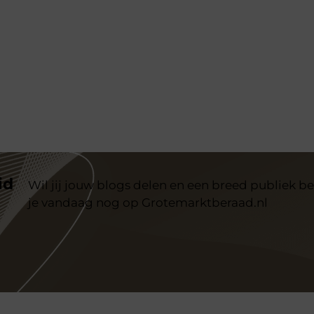
id
Wil jij jouw blogs delen en een breed publiek be
je vandaag nog op Grotemarktberaad.nl