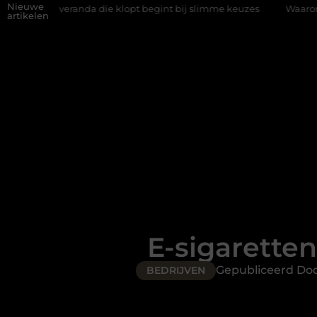
Nieuwe
randa die klopt begint bij slimme keuzes
Waarom kiezen voor ee
artikelen
E-sigarette
Gepubliceerd Do
BEDRIJVEN