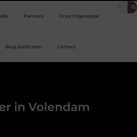
Klassiek bureau combineren met andere stukken tot een harmon
edia
Partners
Onze Organisatie
Blog publiceren
Contact
er in Volendam