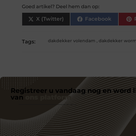
Goed artikel? Deel hem dan op:
X (Twitter)
Facebook
dakdekker volendam
,
dakdekker worm
Tags:
Registreer u vandaag nog en word l
van
ons platform