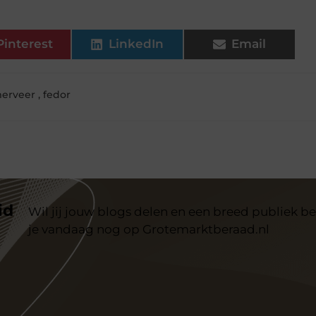
Pinterest
LinkedIn
Email
erveer
,
fedor
id
Wil jij jouw blogs delen en een breed publiek be
je vandaag nog op Grotemarktberaad.nl