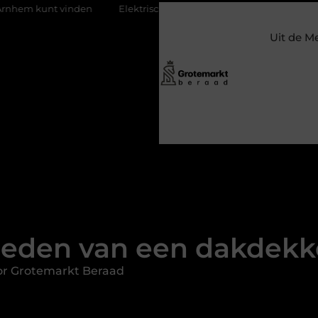
nden
Elektrische auto laders: zo bepaal je welke jij nodig hebt
Uit de M
den van een dakdekk
or Grotemarkt Beraad