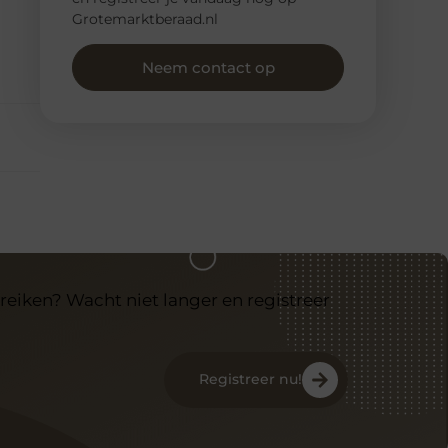
Grotemarktberaad.nl
Neem contact op
reiken? Wacht niet langer en registreer
Registreer nu!