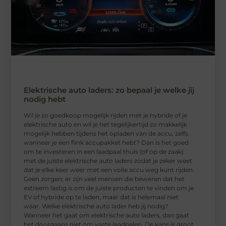
Elektrische auto laders: zo bepaal je welke jij
nodig hebt
Wil je zo goedkoop mogelijk rijden met je hybride of je
elektrische auto en wil je het tegelijkertijd zo makkelijk
mogelijk hebben tijdens het opladen van de accu, zelfs
wanneer je een flink accupakket hebt? Dan is het goed
om te investeren in een laadpaal thuis (of op de zaak)
met de juiste elektrische auto laders zodat je zeker weet
dat je elke keer weer met een volle accu weg kunt rijden.
Geen zorgen; er zijn veel mensen die beweren dat het
extreem lastig is om de juiste producten te vinden om je
EV of hybride op te laden, maar dat is helemaal niet
waar. Welke elektrische auto lader heb jij nodig?
Wanneer het gaat om elektrische auto laders, dan gaat
het doorgaans niet om vaste laadpalen. De kans is groot