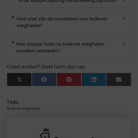
Is de Bodysculpting behandeling pijnloos?
▼
Hoe snel zijn de resultaten van buikvet
▼
weghalen?
Kan slappe huid na buikvet weghalen
▼
worden versterkt?
Goed artikel? Deel hem dan op:
X
Facebook
Pinterest
LinkedIn
Email
(Twitter)
Tags:
Buikvet weghalen