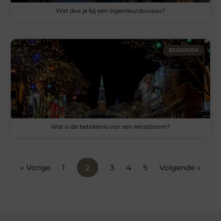
Wat doe je bij een ingenieursbureau?
BEDRIJVEN
Wat is de betekenis van een kerstboom?
« Vorige
1
2
3
4
5
Volgende »