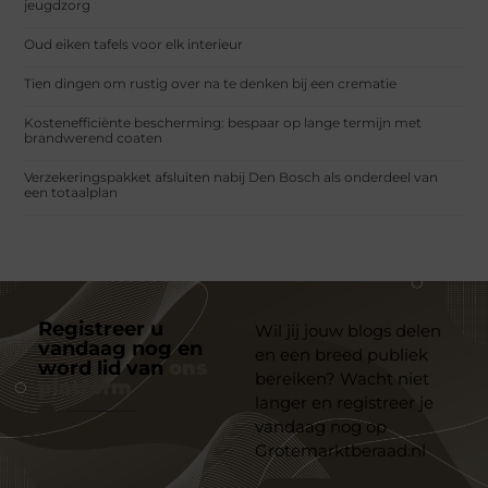
jeugdzorg
Oud eiken tafels voor elk interieur
Tien dingen om rustig over na te denken bij een crematie
Kostenefficiënte bescherming: bespaar op lange termijn met
brandwerend coaten
Verzekeringspakket afsluiten nabij Den Bosch als onderdeel van
een totaalplan
Registreer u
Wil jij jouw blogs delen
vandaag nog en
en een breed publiek
word lid van
ons
bereiken? Wacht niet
platform
langer en registreer je
vandaag nog op
Grotemarktberaad.nl