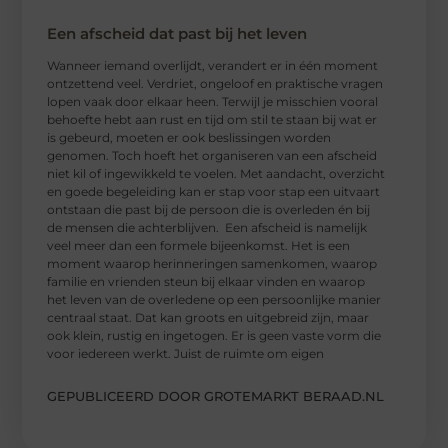
Een afscheid dat past bij het leven
Wanneer iemand overlijdt, verandert er in één moment
ontzettend veel. Verdriet, ongeloof en praktische vragen
lopen vaak door elkaar heen. Terwijl je misschien vooral
behoefte hebt aan rust en tijd om stil te staan bij wat er
is gebeurd, moeten er ook beslissingen worden
genomen. Toch hoeft het organiseren van een afscheid
niet kil of ingewikkeld te voelen. Met aandacht, overzicht
en goede begeleiding kan er stap voor stap een uitvaart
ontstaan die past bij de persoon die is overleden én bij
de mensen die achterblijven. Een afscheid is namelijk
veel meer dan een formele bijeenkomst. Het is een
moment waarop herinneringen samenkomen, waarop
familie en vrienden steun bij elkaar vinden en waarop
het leven van de overledene op een persoonlijke manier
centraal staat. Dat kan groots en uitgebreid zijn, maar
ook klein, rustig en ingetogen. Er is geen vaste vorm die
voor iedereen werkt. Juist de ruimte om eigen
GEPUBLICEERD DOOR GROTEMARKT BERAAD.NL