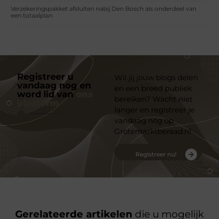
Verzekeringspakket afsluiten nabij Den Bosch als onderdeel van
een totaalplan
Registreer u
Wil jij jouw blogs delen
vandaag nog en
en een breed publiek
word lid van
ons
bereiken? Wacht niet
platform
langer en registreer je
vandaag nog op
Grotemarktberaad.nl
Registreer nu!
Gerelateerde artikelen
die u mogelijk