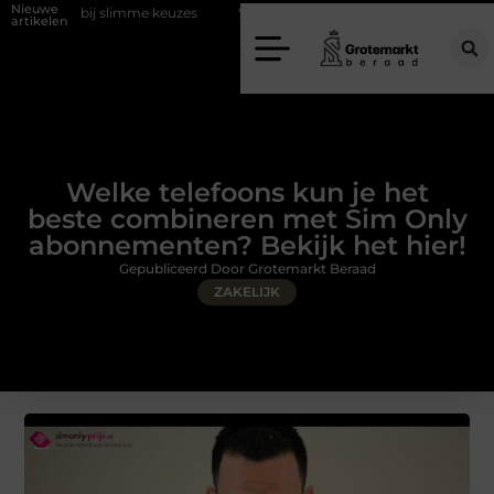
Nieuwe
imme keuzes
Waarom kiezen voor een rijschool in Utrecht?
Duurz
artikelen
Welke telefoons kun je het
beste combineren met Sim Only
abonnementen? Bekijk het hier!
Gepubliceerd Door Grotemarkt Beraad
ZAKELIJK