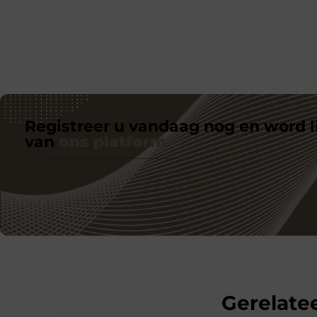
Registreer u vandaag nog en word l
van
ons platform
Gerelatee