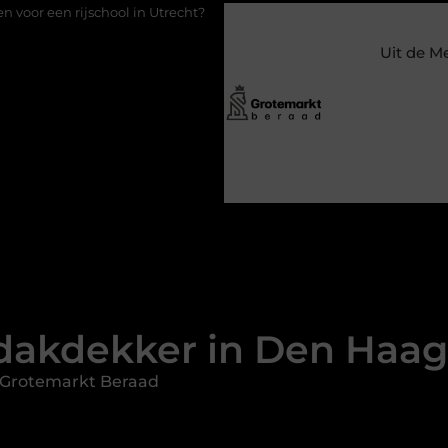
l in Utrecht?
Duurzaamheid verweven in de bedrijfsvoering
Uit de M
akdekker in Den Haag,
 Grotemarkt Beraad