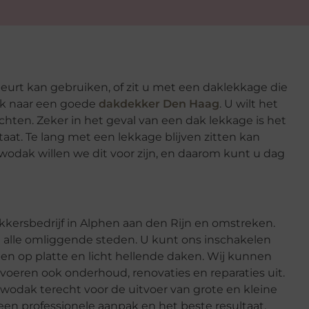
eurt kan gebruiken, of zit u met een daklekkage die
ek naar een goede
dakdekker Den Haag
. U wilt het
achten. Zeker in het geval van een dak lekkage is het
 staat. Te lang met een lekkage blijven zitten kan
ewodak willen we dit voor zijn, en daarom kunt u dag
dekkersbedrijf in Alphen aan den Rijn en omstreken.
in alle omliggende steden. U kunt ons inschakelen
n op platte en licht hellende daken. Wij kunnen
oeren ook onderhoud, renovaties en reparaties uit.
ewodak terecht voor de uitvoer van grote en kleine
 een professionele aanpak en het beste resultaat.