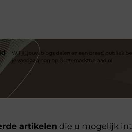
id
Wil jij jouw blogs delen en een breed publiek be
je vandaag nog op Grotemarktberaad.nl
rde artikelen
die u mogelijk in