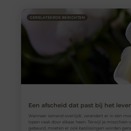
GERELATEERDE BERICHTEN
Een afscheid dat past bij het leve
Wanneer iemand overlijdt, verandert er in één mo
lopen vaak door elkaar heen. Terwijl je misschien vo
gebeurd, moeten er ook beslissingen worden genom