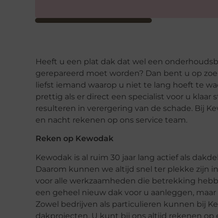
Heeft u een plat dak dat wel een onderhoudsb
gerepareerd moet worden? Dan bent u op zo
liefst iemand waarop u niet te lang hoeft te w
prettig als er direct een specialist voor u klaar
resulteren in verergering van de schade. Bij K
en nacht rekenen op ons service team.
Reken op Kewodak
Kewodak is al ruim 30 jaar lang actief als dak
Daarom kunnen we altijd snel ter plekke zijn 
voor alle werkzaamheden die betrekking hebbe
een geheel nieuw dak voor u aanleggen, maar v
Zowel bedrijven als particulieren kunnen bij K
dakprojecten. U kunt bij ons altijd rekenen op