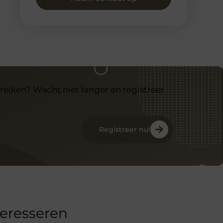
reiken? Wacht niet langer en registreer
Registreer nu!
teresseren