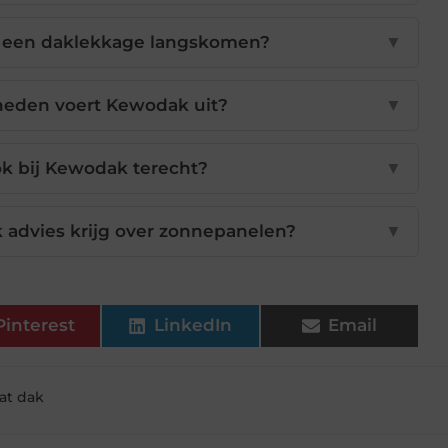
j een daklekkage langskomen?
▼
eden voert Kewodak uit?
▼
ook bij Kewodak terecht?
▼
k advies krijg over zonnepanelen?
▼
Pinterest
LinkedIn
Email
at dak