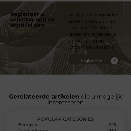
Registreer u
Wil jij jouw blogs delen
vandaag nog en
en een breed publiek
word lid van
ons
bereiken? Wacht niet
platform
langer en registreer je
vandaag nog op
Grotemarktberaad.nl
Registreer nu!
Gerelateerde artikelen
die u mogelijk
interesseren
POPULAR CATEGORIES
Bedrijven
(425 )
Aanbiedingen
(282 )