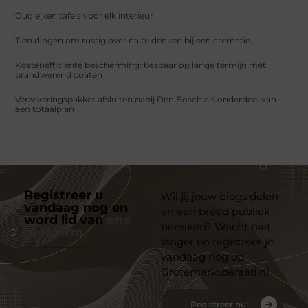
Oud eiken tafels voor elk interieur
Tien dingen om rustig over na te denken bij een crematie
Kostenefficiënte bescherming: bespaar op lange termijn met
brandwerend coaten
Verzekeringspakket afsluiten nabij Den Bosch als onderdeel van
een totaalplan
Registreer u
Wil jij jouw blogs delen
vandaag nog en
en een breed publiek
word lid van
ons
bereiken? Wacht niet
platform
langer en registreer je
vandaag nog op
Grotemarktberaad.nl
Registreer nu!