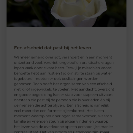
Een afscheid dat past bij het leven
Wanneer iemand overlijdt, verandert er in één moment
ontzettend veel. Verdriet, ongeloof en praktische vragen
lopen vaak door elkaar heen. Terwijl je misschien vooral
behoefte hebt aan rust en tijd om stil te staan bij wat er
is gebeurd, moeten er ook beslissingen worden
genomen. Toch hoeft het organiseren van een afscheid
niet kil of ingewikkeld te voelen. Met aandacht, overzicht
en goede begeleiding kan er stap voor stap een uitvaart
ontstaan die past bij de persoon die is overleden én bij
de mensen die achterblijven. Een afscheid is namelijk
veel meer dan een formele bijeenkomst. Het is een
moment waarop herinneringen samenkomen, waarop
familie en vrienden steun bij elkaar vinden en waarop
het leven van de overledene op een persoonlijke manier
centraal staat. Dat kan groots en uitgebreid zijn, maar