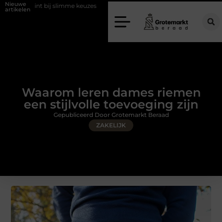
Nieuwe
j slimme keuzes
Waarom kiezen voor een rijschool in Utrecht?
Du
artikelen
Waarom leren dames riemen
een stijlvolle toevoeging zijn
Gepubliceerd Door Grotemarkt Beraad
ZAKELIJK