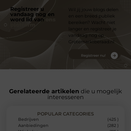
Registreer u
Wil jij jouw blogs delen
vandaag nog en
en een breed publiek
word lid van
ons
bereiken? Wacht niet
platform
langer en registreer je
vandaag nog op
Grotemarktberaad.nl
Registreer nu!
Gerelateerde artikelen
die u mogelijk
interesseren
POPULAR CATEGORIES
Bedrijven
(425 )
Aanbiedingen
(282 )