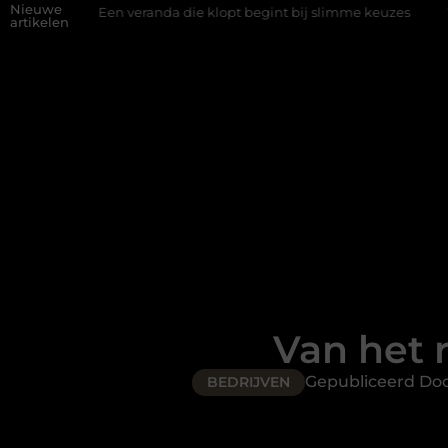
Nieuwe
en veranda die klopt begint bij slimme keuzes
Waarom kiezen v
artikelen
Van het 
Gepubliceerd Do
BEDRIJVEN