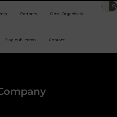
rijfsvoering
Dit is hoe je de beste kapper in Arnhem kunt vind
edia
Partners
Onze Organisatie
Blog publiceren
Contact
s Company