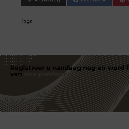
Tags:
Registreer u vandaag nog en word l
van
ons platform