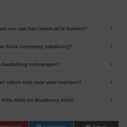
 het om van het roken af te komen?
▼
he Snus Company tabaksvrij?
▼
n bestelling ontvangen?
▼
t roken niet voor veel mensen?
▼
 Killa Mint en Blueberry Killa?
▼
Pinterest
LinkedIn
Email