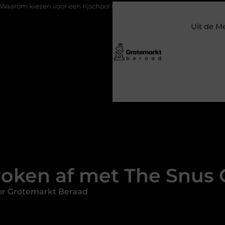
oor een rijschool in Utrecht?
Duurzaamheid verweven in de bed
Uit de M
roken af met The Snu
or Grotemarkt Beraad