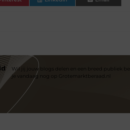
id
Wil jij jouw blogs delen en een breed publiek be
je vandaag nog op Grotemarktberaad.nl