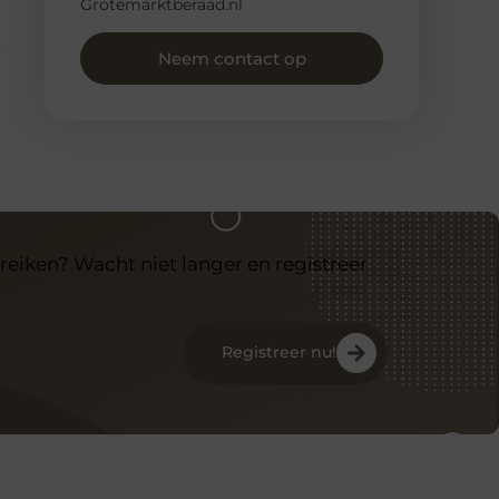
Grotemarktberaad.nl
Neem contact op
reiken? Wacht niet langer en registreer
Registreer nu!