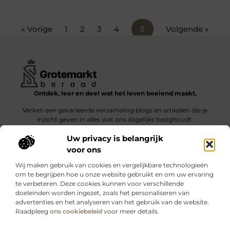
« Vorige
1
2
3
4
5
Volgende »
Ontdek, leer en deel wat het leven boeiend maakt.
Verken een gevarieerde verzameling blogs en artikelen die je
inzicht geven in alles wat ons dagelijks bezighoudt.
Uw privacy is belangrijk
Bericht categorie
voor ons
Wij maken gebruik van cookies en vergelijkbare technologieën
om te begrijpen hoe u onze website gebruikt en om uw ervaring
te verbeteren. Deze cookies kunnen voor verschillende
doeleinden worden ingezet, zoals het personaliseren van
Onze informatie
advertenties en het analyseren van het gebruik van de website.
Raadpleeg
ons cookiebeleid
voor meer details.
Kwalitatieve backlinks: wat zijn ze – en waarom maken ze verschil?
Verdien geld met je website: slimme strategieën voor blijvende inkomsten