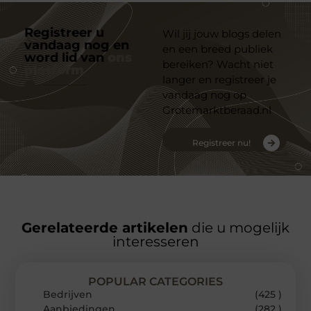
Registreer u
Wil jij jouw blogs delen
vandaag nog en
en een breed publiek
word lid van
ons
bereiken? Wacht niet
platform
langer en registreer je
vandaag nog op
Grotemarktberaad.nl
Registreer nu!
Gerelateerde artikelen
die u mogelijk
interesseren
POPULAR CATEGORIES
Bedrijven
(425 )
Aanbiedingen
(282 )