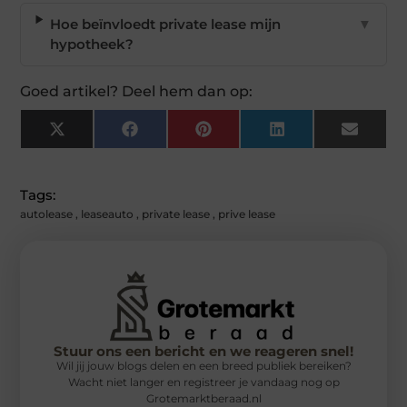
Hoe beïnvloedt private lease mijn
▼
hypotheek?
Goed artikel? Deel hem dan op:
X
Facebook
Pinterest
LinkedIn
Email
(Twitter)
Tags:
autolease
,
leaseauto
,
private lease
,
prive lease
Stuur ons een bericht en we reageren snel!
Wil jij jouw blogs delen en een breed publiek bereiken?
Wacht niet langer en registreer je vandaag nog op
Grotemarktberaad.nl