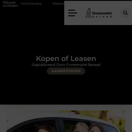
Nieuwe
keuzes
Waarom kiezen voor een rijschool in Utrecht?
Duurzaamhe
artikelen
Kopen of Leasen
Gepubliceerd Door Grotemarkt Beraad
AANBIEDINGEN