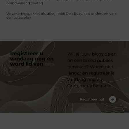
brandwerend coaten
Verzekeringspakket afsluiten nabij Den Bosch als onderdeel van
een totaalplan
Registreer u
Wil jij jouw blogs delen
vandaag nog en
en een breed publiek
word lid van
ons
bereiken? Wacht niet
platform
langer en registreer je
vandaag nog op
Grotemarktberaad.nl
Registreer nu!