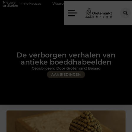
Nieuwe
zes
Waarom kiezen voor een rijschool in Utrecht?
Duurzaamheid 
artikelen
De verborgen verhalen van
antieke boeddhabeelden
Gepubliceerd Door Grotemarkt Beraad
AANBIEDINGEN