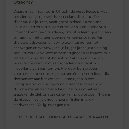
Utrecht?
Waarom een ​​rijschool in Utrecht de beste keuze is Het
behalen van je rijbewijs is een belangrijke stap. De
rijschool die je kiest, heeft grote invloed op hoe snel,
veilig en vertrouwd je leert autorijden. Een rijschool in
Utrecht biedt veel voordelen, omdat je leert rijden in een
omgeving met uiteenlopende verkeerssituaties. Van
drukke stadswegen en complexe kruispunten tot
snelwegen en woonwijken: je krijgt tijdens je opleiding
met vrijwel alle verkeersomstandigheden te maken. Wie
leert rijden in Utrecht, bouwt niet alleen ervaring op,
maar ontwikkelt ook vaardigheden die overal in
Nederland van pas komen. Hierdoor ben je beter
voorbereid op het praktijkexamen én op het zelfstandig
deelnemen aan het verkeer. Leren rijden in een
veelzijdige verkeersomgeving Utrecht is een van de
drukste steden van Nederland. Dat maakt het een
uitstekende plek om praktijkervaring op te doen. Tijdens
de rijlessen leer je onder andere: Rijden in druk
stadsverkeer. Veilig invoegen op
GEPUBLICEERD DOOR GROTEMARKT BERAAD.NL