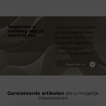
Registreer u
Wil jij jouw blogs delen
vandaag nog en
en een breed publiek
word lid van
ons
bereiken? Wacht niet
platform
langer en registreer je
vandaag nog op
Grotemarktberaad.nl
Registreer nu!
Gerelateerde artikelen
die u mogelijk
interesseren