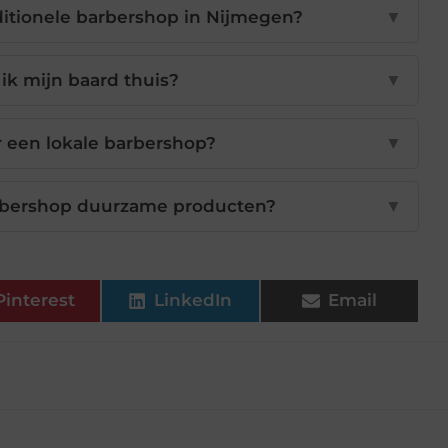
ditionele barbershop in Nijmegen?
▼
k mijn baard thuis?
▼
 een lokale barbershop?
▼
rbershop duurzame producten?
▼
Pinterest
LinkedIn
Email