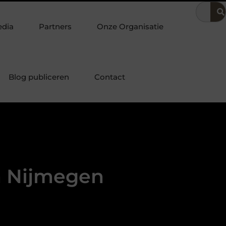
ssiek bureau combineren met andere stukken tot een harmonieus g
edia
Partners
Onze Organisatie
Blog publiceren
Contact
n Nijmegen