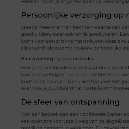
wensen, zodat je altijd tevreden de deur uitgaa
Persoonlijke verzorging op
Steeds meer mannen hechten waarde aan persoo
goed uitzien, maar ook om je goed voelen. Een 
komt voor een strakke haarsnit, een klassieke
alles wordt afgestemd op jouw persoonlijke sti
Baardverzorging: tips en tricks
Een goed verzorgde baard vraagt om aandacht e
barbershop krijg je niet alleen de beste behand
kunt onderhouden. Denk aan tips over het geb
over hoe je jouw baard het beste kunt trimme
De sfeer van ontspanning
Wat een bezoek aan een traditionele barber ech
een moment voor jezelf, weg van de dagelijks
terwijl de barbier zijn werk doet. Dit gevoel v