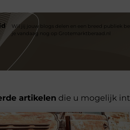
id
Wil jij jouw blogs delen en een breed publiek be
je vandaag nog op Grotemarktberaad.nl
rde artikelen
die u mogelijk in