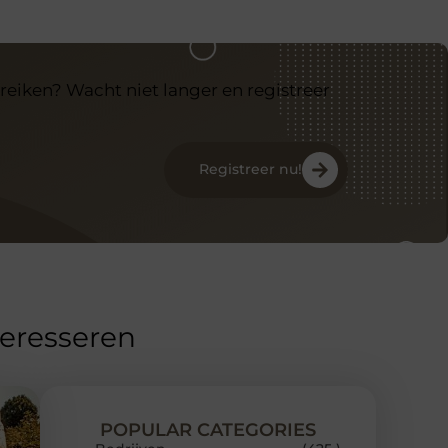
reiken? Wacht niet langer en registreer
Registreer nu!
teresseren
POPULAR CATEGORIES