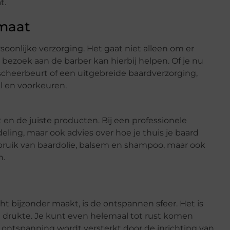
t.
 maat
nlijke verzorging. Het gaat niet alleen om er
bezoek aan de barber kan hierbij helpen. Of je nu
 scheerbeurt of een uitgebreide baardverzorging,
jl en voorkeuren.
n de juiste producten. Bij een professionele
eling, maar ook advies over hoe je thuis je baard
ruik van baardolie, balsem en shampoo, maar ook
n.
t bijzonder maakt, is de ontspannen sfeer. Het is
e drukte. Je kunt even helemaal tot rust komen
an ontspanning wordt versterkt door de inrichting van