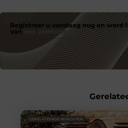
Registreer u vandaag nog en word l
van
ons platform
Gerelatee
GERELATEERDE BERICHTEN