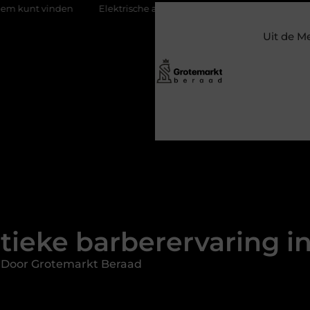
Elektrische auto laders: zo bepaal je welke jij nodig hebt
Kla
Uit de M
tieke barberervaring i
 Door Grotemarkt Beraad