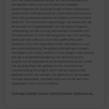
richt op uiteenlopende bouw- en verbouwprojecten.
Het bedrijf werkt voor particuliere en zakelijke
opdrachtgevers en verzorgt onder andere uitbouwen,
aanbouwen, dakopbouwen en maatwerk timmerwerk.
Door een praktische aanpak en heldere communicatie
biedt DC Timmerwerken oplossingen die aansluiten bij
de wensen en mogelijkheden van de opdrachtgever.
Uitbreiding van de woning Veel klanten schakelen DC
Timmerwerken in voor het vergroten van hun woning.
Denk aan een uitbouw voor extra leefruimte, een
aanbouw voor een bijkeuken of een dakopbouw voor
een extra verdieping. Dergelijke uitbreidingen zorgen
niet alleen voor meer comfort, maar dragen vaak ook bij
aan de waardevermeerdering van de woning. Elk
project wordt afgestemd op de bestaande bouw, zodat
het eindresultaat één geheel vormt. Maatwerk en
voorbereiding Elk project start met een persoonlijk
gesprek waarin de wensen, het gebruik en het budget
worden besproken. Op basis daarvan wordt een plan
opgesteld waarin functionaliteit,
GEPUBLICEERD DOOR GROTEMARKT BERAAD.NL