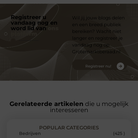
Registreer u
Wil jij jouw blogs delen
vandaag nog en
en een breed publiek
word lid van
ons
bereiken? Wacht niet
platform
langer en registreer je
vandaag nog op
Grotemarktberaad.nl
Registreer nu!
Gerelateerde artikelen
die u mogelijk
interesseren
POPULAR CATEGORIES
Bedrijven
(425 )