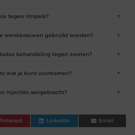
ox tegen rimpels?
▼
de wenkbrauwen gebruikt worden?
▼
n botox behandeling tegen zweten?
▼
ets wat je kunt voorkomen?
▼
x injecties aangebracht?
▼
Pinterest
LinkedIn
Email