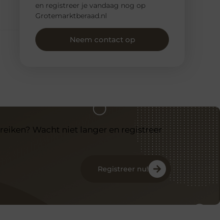
en registreer je vandaag nog op
Grotemarktberaad.nl
Neem contact op
reiken? Wacht niet langer en registreer
Registreer nu!