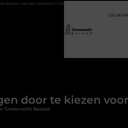
n rijschool in Utrecht?
Duurzaamheid verweven in de bedrijfs
Uit de M
gen door te kiezen voor
or Grotemarkt Beraad