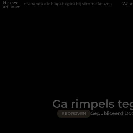
Nieuwe
randa die klopt begint bij slimme keuzes
Waarom kiezen voor ee
artikelen
Ga rimpels te
Gepubliceerd Do
BEDRIJVEN