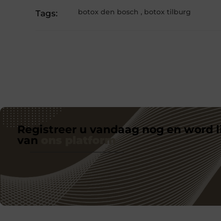
botox den bosch
,
botox tilburg
Tags:
Registreer u vandaag nog en word l
van
ons platform