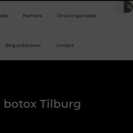
voering
Dit is hoe je de beste kapper in Arnhem kunt vinden
edia
Partners
Onze Organisatie
Blog publiceren
Contact
 botox Tilburg