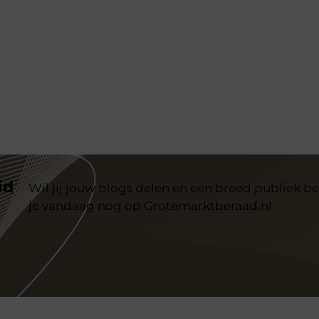
id
Wil jij jouw blogs delen en een breed publiek be
je vandaag nog op Grotemarktberaad.nl