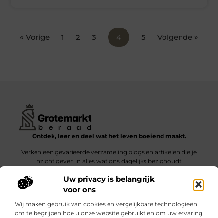
« Vorige
1
2
3
4
5
Volgende »
Ontdek, leer en deel wat het leven boeiend maakt.
Verken een gevarieerde verzameling blogs en artikelen die je
inzicht geven in alles wat ons dagelijks bezighoudt.
Uw privacy is belangrijk
Bericht categorie
voor ons
Wij maken gebruik van cookies en vergelijkbare technologieën
om te begrijpen hoe u onze website gebruikt en om uw ervaring