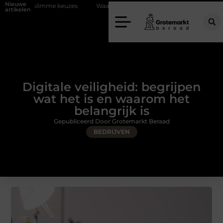
Nieuwe
imme keuzes
Waarom kiezen voor een rijschool in Utrecht?
Duurz
artikelen
Digitale veiligheid: begrijpen
wat het is en waarom het
belangrijk is
Gepubliceerd Door Grotemarkt Beraad
BEDRIJVEN