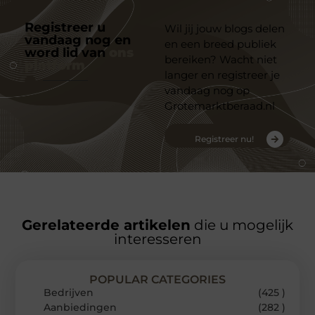
Registreer u
Wil jij jouw blogs delen
vandaag nog en
en een breed publiek
word lid van
ons
bereiken? Wacht niet
platform
langer en registreer je
vandaag nog op
Grotemarktberaad.nl
Registreer nu!
Gerelateerde artikelen
die u mogelijk
interesseren
POPULAR CATEGORIES
Bedrijven
(425 )
Aanbiedingen
(282 )