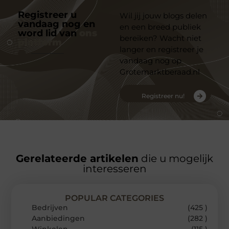
Registreer u
Wil jij jouw blogs delen
vandaag nog en
en een breed publiek
word lid van
ons
bereiken? Wacht niet
platform
langer en registreer je
vandaag nog op
Grotemarktberaad.nl
Registreer nu!
Gerelateerde artikelen
die u mogelijk
interesseren
POPULAR CATEGORIES
Bedrijven
(425 )
Aanbiedingen
(282 )