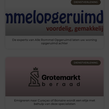
DIENSTVERLENING
De experts van Alle Rommel Opgeruimd laten uw woning
opgeruimd achter
DIENSTVERLENING
Emigreren naar Curaçao of Bonaire wordt een eitje met
behulp van deze specialisten