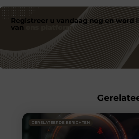
Registreer u vandaag nog en word l
van
ons platform
Gerelatee
GERELATEERDE BERICHTEN