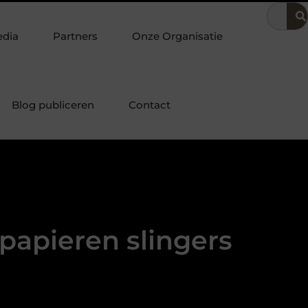
ineren met andere stukken tot een harmonieus geheel
Zo zorg
edia
Partners
Onze Organisatie
Blog publiceren
Contact
 papieren slingers