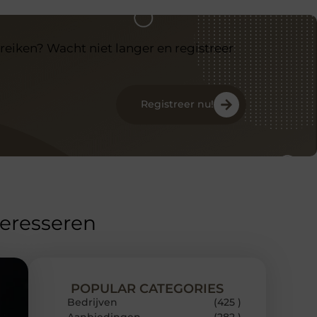
reiken? Wacht niet langer en registreer
Registreer nu!
teresseren
POPULAR CATEGORIES
Bedrijven
(425 )