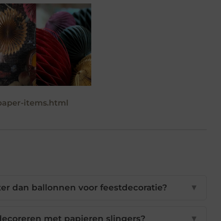
aper-items.html
er dan ballonnen voor feestdecoratie?
▼
decoreren met papieren slingers?
▼