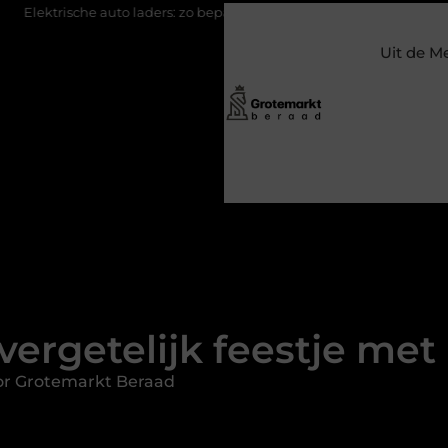
 laders: zo bepaal je welke jij nodig hebt
Klassiek bureau comb
Uit de M
ergetelijk feestje met
or Grotemarkt Beraad