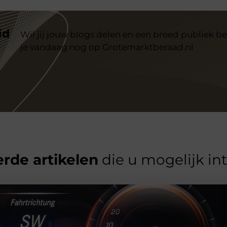
id
Wil jij jouw blogs delen en een breed publiek be
je vandaag nog op Grotemarktberaad.nl
rde artikelen
die u mogelijk in