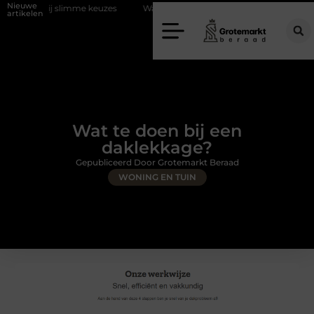
Nieuwe
j slimme keuzes
Waarom kiezen voor een rijschool in Utrecht?
D
artikelen
Wat te doen bij een
daklekkage?
Gepubliceerd Door Grotemarkt Beraad
WONING EN TUIN