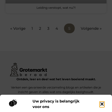
Leiding verstopt, wat nu?!
« Vorige
1
2
3
4
5
Volgende »
Ontdek, leer en deel wat het leven boeiend maakt.
Verken een gevarieerde verzameling blogs en artikelen die je
inzicht geven in alles wat ons dagelijks bezighoudt.
Uw privacy is belangrijk
Bericht categorie
voor ons