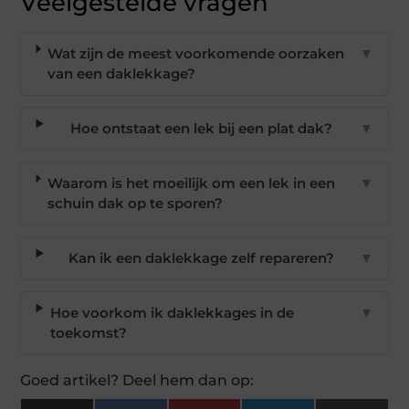
Veelgestelde vragen
Wat zijn de meest voorkomende oorzaken
▼
van een daklekkage?
Hoe ontstaat een lek bij een plat dak?
▼
Waarom is het moeilijk om een lek in een
▼
schuin dak op te sporen?
Kan ik een daklekkage zelf repareren?
▼
Hoe voorkom ik daklekkages in de
▼
toekomst?
Goed artikel? Deel hem dan op: