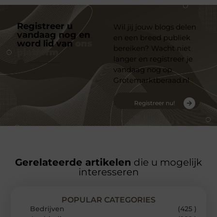
Registreer u
Wil jij jouw blogs delen
vandaag nog en
en een breed publiek
word lid van
ons
bereiken? Wacht niet
platform
langer en registreer je
vandaag nog op
Grotemarktberaad.nl
Registreer nu!
Gerelateerde artikelen
die u mogelijk
interesseren
POPULAR CATEGORIES
Bedrijven
(425 )