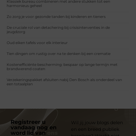
Klassiek bureau combineren met andere stukken tot een
harmonieus geheel
Zo zorg je voor gezonde tanden bij kinderen en tieners
De cruciale rol van detachering bij crisisinterventies in de
jeugdzorg
Oud eiken tafels voor elk interieur
Tien dingen om rustig over na te denken bij een crematie
Kostenefficiënte bescherming: bespaar op lange termijn met
brandwerend coaten
Verzekeringspakket afsluiten nabij Den Bosch als onderdeel van
een totaalplan
Registreer u
Wil jij jouw blogs delen
vandaag nog en
en een breed publiek
word lid van
ons
bereiken? Wacht niet