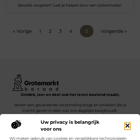
Sleutels vergeten? Laat je helpen door een slotenmaker.
« Vorige
1
2
3
4
5
Volgende »
Ontdek, leer en deel wat het leven boeiend maakt.
Verken een gevarieerde verzameling blogs en artikelen die je
inzicht geven in alles wat ons dagelijks bezighoudt.
Uw privacy is belangrijk
Bericht categorie
voor ons
Wij maken gebruik van cookies en vergelijkbare technologieën