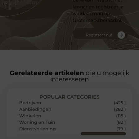
platform
langer en registreer je
vandaag nog op
Grotemarktberaad.nl
Registreer nu!
Gerelateerde artikelen
die u mogelijk
interesseren
POPULAR CATEGORIES
Bedrijven
(425 )
Aanbiedingen
(282 )
Winkelen
(115 )
Woning en Tuin
(82 )
Dienstverlening
(79 )