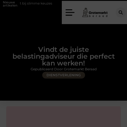
Nieuwe
j slimme keuzes
Waarom kiezen voor een rijschool in Utrecht?
D
artikelen
Vindt de juiste
belastingadviseur die perfect
kan werken!
Gepubliceerd Door Grotemarkt Beraad
DIENSTVERLENING