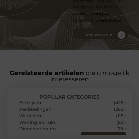
platform
langer en registreer je
vandaag nog op
Grotemarktberaad.nl
Registreer nu!
Gerelateerde artikelen
die u mogelijk
interesseren
POPULAR CATEGORIES
Bedrijven
(425 )
Aanbiedingen
(282 )
Winkelen
(115 )
Woning en Tuin
(82 )
Dienstverlening
(79 )