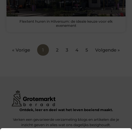
Flextent huren in Hilversum: de ideale keuze voor elk
evenement
« Vorige
1
2
3
4
5
Volgende »
Ontdek, leer en deel wat het leven boeiend maakt.
Verken een gevarieerde verzameling blogs en artikelen die je
inzicht geven in alles wat ons dagelijks bezighoudt.