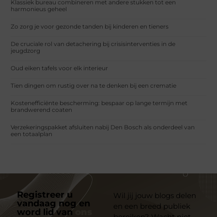
Klassiek bureau combineren met andere stukken tot een
harmonieus geheel
Zo zorg je voor gezonde tanden bij kinderen en tieners
De cruciale rol van detachering bij crisisinterventies in de
jeugdzorg
Oud eiken tafels voor elk interieur
Tien dingen om rustig over na te denken bij een crematie
Kostenefficiënte bescherming: bespaar op lange termijn met
brandwerend coaten
Verzekeringspakket afsluiten nabij Den Bosch als onderdeel van
een totaalplan
Registreer u
Wil jij jouw blogs delen
vandaag nog en
en een breed publiek
word lid van
ons
bereiken? Wacht niet