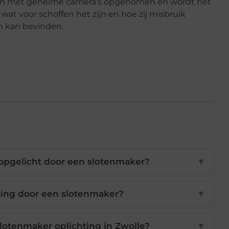
dan met geheime camera’s opgenomen en wordt het
wat voor schoffen het zijn en hoe zij misbruik
n kan bevinden.
 opgelicht door een slotenmaker?
▼
ting door een slotenmaker?
▼
 slotenmaker oplichting in Zwolle?
▼