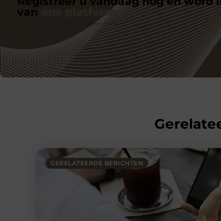
Registreer u vandaag nog en word l
van
ons platform
Gerelatee
GERELATEERDE BERICHTEN