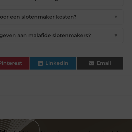
door een slotenmaker kosten?
▼
egeven aan malafide slotenmakers?
▼
Pinterest
LinkedIn
Email