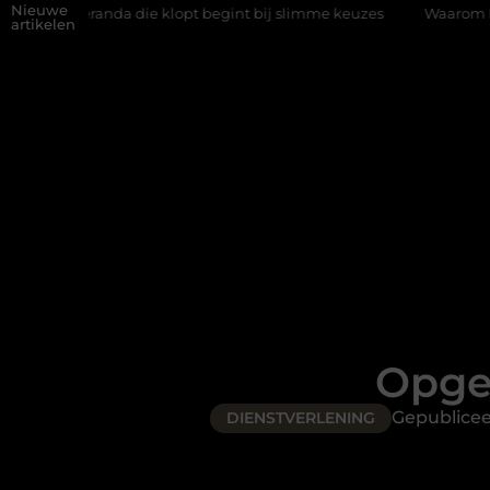
Nieuwe
lopt begint bij slimme keuzes
Waarom kiezen voor een rijschool
artikelen
Opge
Gepublice
DIENSTVERLENING