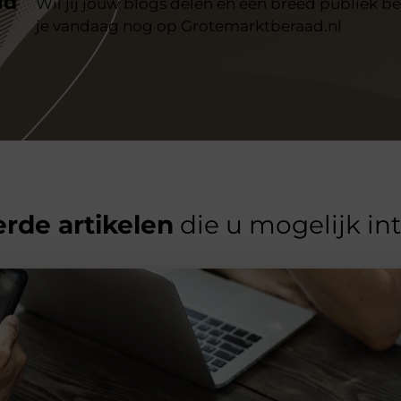
id
Wil jij jouw blogs delen en een breed publiek be
je vandaag nog op Grotemarktberaad.nl
rde artikelen
die u mogelijk in