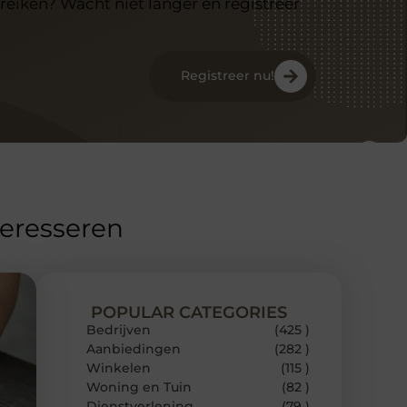
reiken? Wacht niet langer en registreer
Registreer nu!
teresseren
POPULAR CATEGORIES
Bedrijven
(425 )
Aanbiedingen
(282 )
Winkelen
(115 )
Woning en Tuin
(82 )
Dienstverlening
(79 )