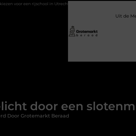
 in Utrecht?
Duurzaamheid verweven in de bedrijfsvoering
Uit de M
licht door een slotenm
erd Door Grotemarkt Beraad