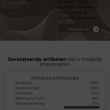
bereiken? Wacht niet
platform
langer en registreer je
vandaag nog op
Grotemarktberaad.nl
Registreer nu!
Gerelateerde artikelen
die u mogelijk
interesseren
POPULAR CATEGORIES
Bedrijven
(425 )
Aanbiedingen
(282 )
Winkelen
(115 )
Woning en Tuin
(82 )
Dienstverlening
(79 )