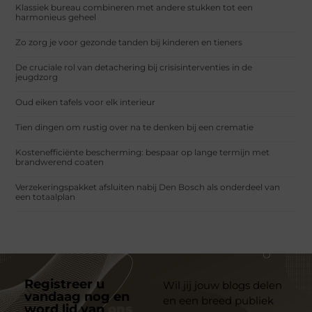
Klassiek bureau combineren met andere stukken tot een
harmonieus geheel
Zo zorg je voor gezonde tanden bij kinderen en tieners
De cruciale rol van detachering bij crisisinterventies in de
jeugdzorg
Oud eiken tafels voor elk interieur
Tien dingen om rustig over na te denken bij een crematie
Kostenefficiënte bescherming: bespaar op lange termijn met
brandwerend coaten
Verzekeringspakket afsluiten nabij Den Bosch als onderdeel van
een totaalplan
Registreer u
Wil jij jouw blogs delen
vandaag nog en
en een breed publiek
word lid van
ons