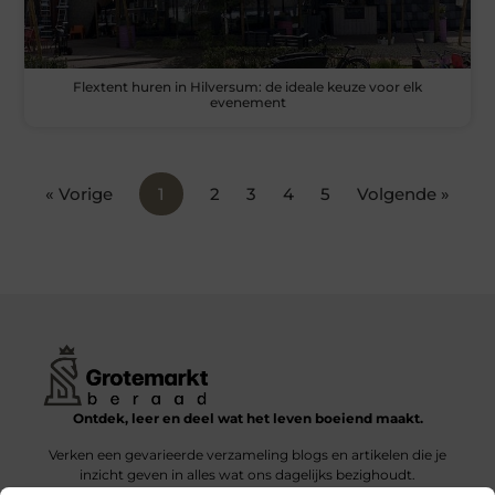
Flextent huren in Hilversum: de ideale keuze voor elk
evenement
« Vorige
1
2
3
4
5
Volgende »
Ontdek, leer en deel wat het leven boeiend maakt.
Verken een gevarieerde verzameling blogs en artikelen die je
inzicht geven in alles wat ons dagelijks bezighoudt.