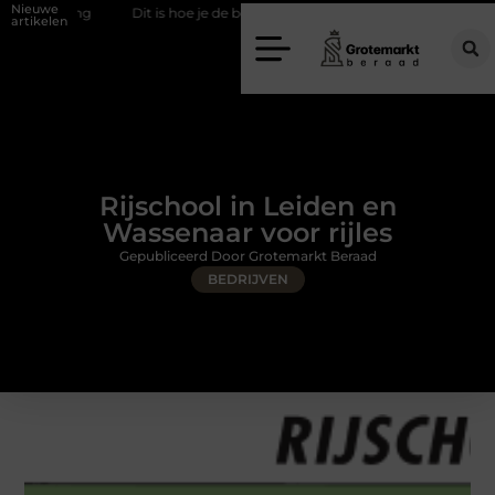
Nieuwe
g
Dit is hoe je de beste kapper in Arnhem kunt vinden
Elektrisch
artikelen
Rijschool in Leiden en
Wassenaar voor rijles
Gepubliceerd Door Grotemarkt Beraad
BEDRIJVEN