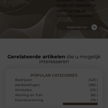
platform
langer en registreer je
vandaag nog op
Grotemarktberaad.nl
Registreer nu!
Gerelateerde artikelen
die u mogelijk
interesseren
POPULAR CATEGORIES
Bedrijven
(425 )
Aanbiedingen
(282 )
Winkelen
(115 )
Woning en Tuin
(82 )
Dienstverlening
(79 )