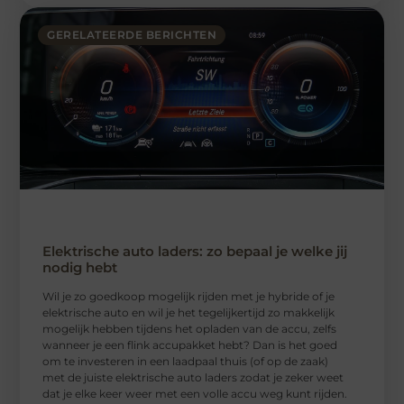
GERELATEERDE BERICHTEN
Elektrische auto laders: zo bepaal je welke jij
nodig hebt
Wil je zo goedkoop mogelijk rijden met je hybride of je
elektrische auto en wil je het tegelijkertijd zo makkelijk
mogelijk hebben tijdens het opladen van de accu, zelfs
wanneer je een flink accupakket hebt? Dan is het goed
om te investeren in een laadpaal thuis (of op de zaak)
met de juiste elektrische auto laders zodat je zeker weet
dat je elke keer weer met een volle accu weg kunt rijden.