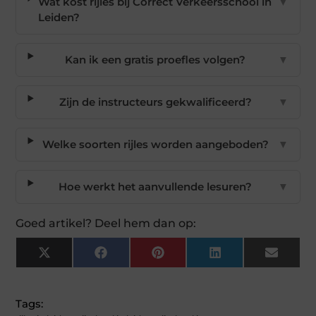
Wat kost rijles bij Correct Verkeersschool in
▼
Leiden?
Kan ik een gratis proefles volgen?
▼
Zijn de instructeurs gekwalificeerd?
▼
Welke soorten rijles worden aangeboden?
▼
Hoe werkt het aanvullende lesuren?
▼
Goed artikel? Deel hem dan op:
X
Facebook
Pinterest
LinkedIn
Email
(Twitter)
Tags: