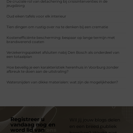
De cruciale rol van detachering bij crisisinterventies in de
jeugdzorg
Oud eiken tafels voor elk interieur
Tien dingen om rustig over na te denken bij een crematie
Kostenefficiënte bescherming: bespaar op lange termijn met
brandwerend coaten
Verzekeringspakket afsluiten nabij Den Bosch als onderdeel van
een totaalplan
Hoe beveilig je een karakteristiek herenhuis in Voorburg zonder
afbreuk te doen aan de uitstraling?
Watersnijden van dikke materialen: wat zijn de mogelijkheden?
Registreer u
Wil jij jouw blogs delen
vandaag nog en
en een breed publiek
word lid van
ons
bereiken? Wacht niet