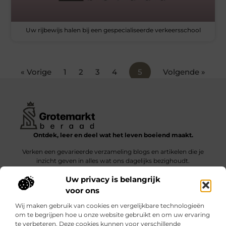
Uw rijbewijs halen bij een gespecialiseerde verkeersschool
« Vorige
1
2
3
4
5
Volgende »
Ontdek, leer en deel wat het leven boeiend maakt.
Verken een gevarieerde verzameling blogs en artikelen die je
inzicht geven in alles wat ons dagelijks bezighoudt.
Uw privacy is belangrijk
Bericht categorie
voor ons
Wij maken gebruik van cookies en vergelijkbare technologieën
om te begrijpen hoe u onze website gebruikt en om uw ervaring
te verbeteren. Deze cookies kunnen voor verschillende