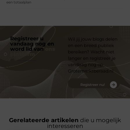
een totaalplan
Registreer u
Wil jij jouw blogs delen
vandaag nog en
en een breed publiek
word lid van
ons
bereiken? Wacht niet
platform
langer en registreer je
vandaag nog op
Grotemarktberaad.nl
Registreer nu!
Gerelateerde artikelen
die u mogelijk
interesseren