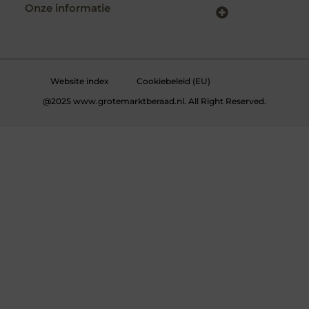
Onze informatie
Kwalitatieve backlinks: wat zijn ze – en waarom maken ze verschil?
Verdien geld met je website: slimme strategieën voor blijvende inkomsten
Website index
Cookiebeleid (EU)
@2025 www.grotemarktberaad.nl. All Right Reserved.