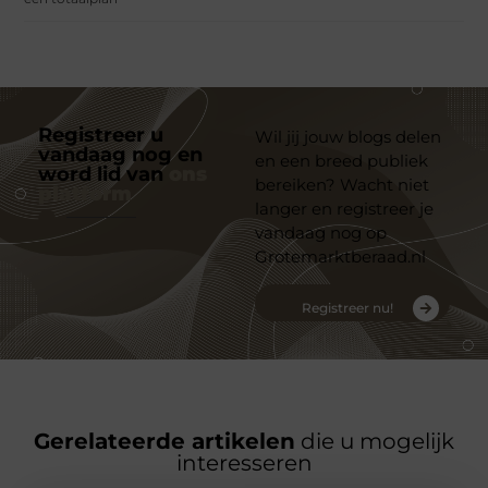
Registreer u
Wil jij jouw blogs delen
vandaag nog en
en een breed publiek
word lid van
ons
bereiken? Wacht niet
platform
langer en registreer je
vandaag nog op
Grotemarktberaad.nl
Registreer nu!
Gerelateerde artikelen
die u mogelijk
interesseren