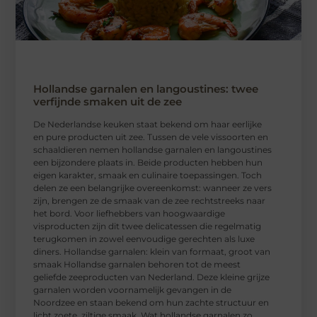
Hollandse garnalen en langoustines: twee
verfijnde smaken uit de zee
De Nederlandse keuken staat bekend om haar eerlijke
en pure producten uit zee. Tussen de vele vissoorten en
schaaldieren nemen hollandse garnalen en langoustines
een bijzondere plaats in. Beide producten hebben hun
eigen karakter, smaak en culinaire toepassingen. Toch
delen ze een belangrijke overeenkomst: wanneer ze vers
zijn, brengen ze de smaak van de zee rechtstreeks naar
het bord. Voor liefhebbers van hoogwaardige
visproducten zijn dit twee delicatessen die regelmatig
terugkomen in zowel eenvoudige gerechten als luxe
diners. Hollandse garnalen: klein van formaat, groot van
smaak Hollandse garnalen behoren tot de meest
geliefde zeeproducten van Nederland. Deze kleine grijze
garnalen worden voornamelijk gevangen in de
Noordzee en staan bekend om hun zachte structuur en
licht zoete, ziltige smaak. Wat hollandse garnalen zo