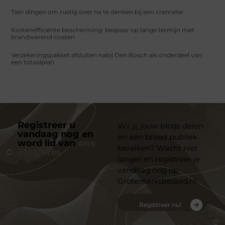
Tien dingen om rustig over na te denken bij een crematie
Kostenefficiënte bescherming: bespaar op lange termijn met
brandwerend coaten
Verzekeringspakket afsluiten nabij Den Bosch als onderdeel van
een totaalplan
Registreer u
Wil jij jouw blogs delen
vandaag nog en
en een breed publiek
word lid van
ons
bereiken? Wacht niet
platform
langer en registreer je
vandaag nog op
Grotemarktberaad.nl
Registreer nu!