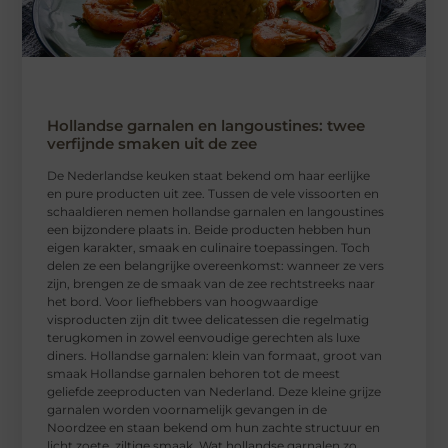
Hollandse garnalen en langoustines: twee
verfijnde smaken uit de zee
De Nederlandse keuken staat bekend om haar eerlijke
en pure producten uit zee. Tussen de vele vissoorten en
schaaldieren nemen hollandse garnalen en langoustines
een bijzondere plaats in. Beide producten hebben hun
eigen karakter, smaak en culinaire toepassingen. Toch
delen ze een belangrijke overeenkomst: wanneer ze vers
zijn, brengen ze de smaak van de zee rechtstreeks naar
het bord. Voor liefhebbers van hoogwaardige
visproducten zijn dit twee delicatessen die regelmatig
terugkomen in zowel eenvoudige gerechten als luxe
diners. Hollandse garnalen: klein van formaat, groot van
smaak Hollandse garnalen behoren tot de meest
geliefde zeeproducten van Nederland. Deze kleine grijze
garnalen worden voornamelijk gevangen in de
Noordzee en staan bekend om hun zachte structuur en
licht zoete, ziltige smaak. Wat hollandse garnalen zo