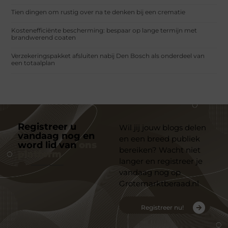
Tien dingen om rustig over na te denken bij een crematie
Kostenefficiënte bescherming: bespaar op lange termijn met
brandwerend coaten
Verzekeringspakket afsluiten nabij Den Bosch als onderdeel van
een totaalplan
Registreer u
Wil jij jouw blogs delen
vandaag nog en
en een breed publiek
word lid van
ons
bereiken? Wacht niet
platform
langer en registreer je
vandaag nog op
Grotemarktberaad.nl
Registreer nu!