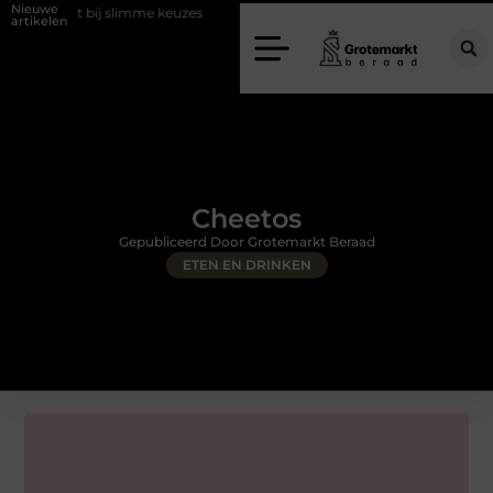
Nieuwe
 slimme keuzes
Waarom kiezen voor een rijschool in Utrecht?
Du
artikelen
Cheetos
Gepubliceerd Door Grotemarkt Beraad
ETEN EN DRINKEN