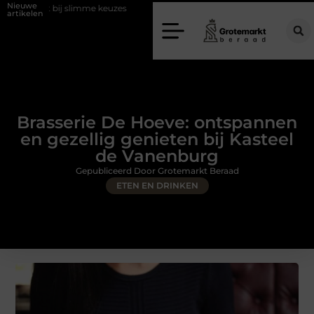
Nieuwe
imme keuzes
Waarom kiezen voor een rijschool in Utrecht?
Duurz
artikelen
Brasserie De Hoeve: ontspannen
en gezellig genieten bij Kasteel
de Vanenburg
Gepubliceerd Door Grotemarkt Beraad
ETEN EN DRINKEN