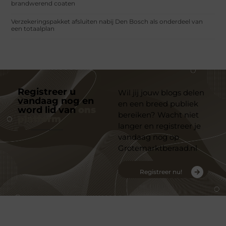
brandwerend coaten
Verzekeringspakket afsluiten nabij Den Bosch als onderdeel van
een totaalplan
Registreer u
Wil jij jouw blogs delen
vandaag nog en
en een breed publiek
word lid van
ons
bereiken? Wacht niet
platform
langer en registreer je
vandaag nog op
Grotemarktberaad.nl
Registreer nu!