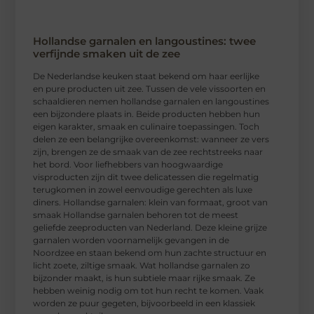
Hollandse garnalen en langoustines: twee
verfijnde smaken uit de zee
De Nederlandse keuken staat bekend om haar eerlijke
en pure producten uit zee. Tussen de vele vissoorten en
schaaldieren nemen hollandse garnalen en langoustines
een bijzondere plaats in. Beide producten hebben hun
eigen karakter, smaak en culinaire toepassingen. Toch
delen ze een belangrijke overeenkomst: wanneer ze vers
zijn, brengen ze de smaak van de zee rechtstreeks naar
het bord. Voor liefhebbers van hoogwaardige
visproducten zijn dit twee delicatessen die regelmatig
terugkomen in zowel eenvoudige gerechten als luxe
diners. Hollandse garnalen: klein van formaat, groot van
smaak Hollandse garnalen behoren tot de meest
geliefde zeeproducten van Nederland. Deze kleine grijze
garnalen worden voornamelijk gevangen in de
Noordzee en staan bekend om hun zachte structuur en
licht zoete, ziltige smaak. Wat hollandse garnalen zo
bijzonder maakt, is hun subtiele maar rijke smaak. Ze
hebben weinig nodig om tot hun recht te komen. Vaak
worden ze puur gegeten, bijvoorbeeld in een klassiek