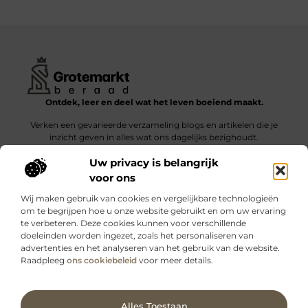
Ontdek, leer en deel wat het leven boeiend maakt.
Verken een gevarieerde verzameling blogs en artikelen die je
inzicht geven in alles wat ons dagelijks bezighoudt.
Uw privacy is belangrijk
Bericht categorie
voor ons
Wij maken gebruik van cookies en vergelijkbare technologieën
om te begrijpen hoe u onze website gebruikt en om uw ervaring
te verbeteren. Deze cookies kunnen voor verschillende
doeleinden worden ingezet, zoals het personaliseren van
Onze informatie
advertenties en het analyseren van het gebruik van de website.
Raadpleeg
ons cookiebeleid
voor meer details.
Kwalitatieve backlinks: wat zijn ze – en waarom maken ze verschil?
Verdien geld met je website: slimme strategieën voor blijvende inkomsten
Ga Naar Bo
Alles Toestaan