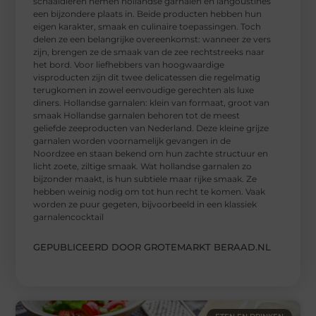
schaaldieren nemen hollandse garnalen en langoustines
een bijzondere plaats in. Beide producten hebben hun
eigen karakter, smaak en culinaire toepassingen. Toch
delen ze een belangrijke overeenkomst: wanneer ze vers
zijn, brengen ze de smaak van de zee rechtstreeks naar
het bord. Voor liefhebbers van hoogwaardige
visproducten zijn dit twee delicatessen die regelmatig
terugkomen in zowel eenvoudige gerechten als luxe
diners. Hollandse garnalen: klein van formaat, groot van
smaak Hollandse garnalen behoren tot de meest
geliefde zeeproducten van Nederland. Deze kleine grijze
garnalen worden voornamelijk gevangen in de
Noordzee en staan bekend om hun zachte structuur en
licht zoete, ziltige smaak. Wat hollandse garnalen zo
bijzonder maakt, is hun subtiele maar rijke smaak. Ze
hebben weinig nodig om tot hun recht te komen. Vaak
worden ze puur gegeten, bijvoorbeeld in een klassiek
garnalencocktail
GEPUBLICEERD DOOR GROTEMARKT BERAAD.NL