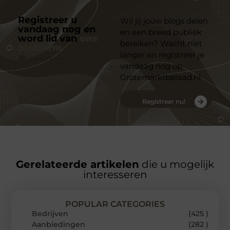
Registreer u
Wil jij jouw blogs delen
vandaag nog en
en een breed publiek
word lid van
ons
bereiken? Wacht niet
platform
langer en registreer je
vandaag nog op
Grotemarktberaad.nl
Registreer nu!
Gerelateerde artikelen
die u mogelijk
interesseren
POPULAR CATEGORIES
Bedrijven
(425 )
Aanbiedingen
(282 )