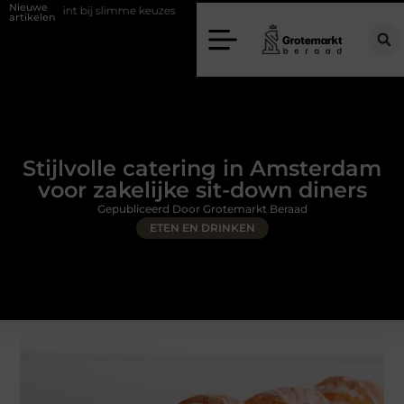
Nieuwe
 slimme keuzes
Waarom kiezen voor een rijschool in Utrecht?
Du
artikelen
Stijlvolle catering in Amsterdam
voor zakelijke sit-down diners
Gepubliceerd Door Grotemarkt Beraad
ETEN EN DRINKEN