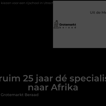
hool in Utrecht?
Duurzaamheid verweven in de bedrijfsvoerin
Uit de M
 ruim 25 jaar dé specia
naar Afrika
 Grotemarkt Beraad