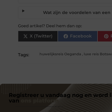
Wat zijn de voordelen van een 
Goed artikel? Deel hem dan op:
X (Twitter)
Facebook
huwelijksreis Oeganda
,
luxe reis Bots
Tags:
Registreer u vandaag nog en word l
van
ons platform