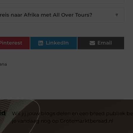
reis naar Afrika met All Over Tours?
▼
Pinterest
LinkedIn
Email
wana
id
Wil jij jouw blogs delen en een breed publiek be
je vandaag nog op Grotemarktberaad.nl