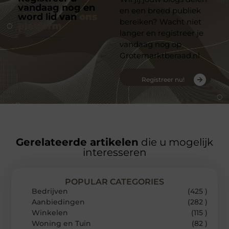
vandaag nog en
en een breed publiek
word lid van
ons
bereiken? Wacht niet
platform
langer en registreer je
vandaag nog op
Grotemarktberaad.nl
Registreer nu!
Gerelateerde artikelen
die u mogelijk
interesseren
POPULAR CATEGORIES
Bedrijven
(425 )
Aanbiedingen
(282 )
Winkelen
(115 )
Woning en Tuin
(82 )