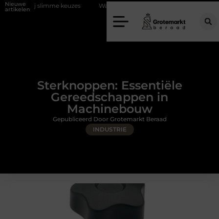
Nieuwe
me keuzes
Waarom kiezen voor een rijschool in Utrecht?
Duurzaa
artikelen
Sterknoppen: Essentiële
Gereedschappen in
Machinebouw
Gepubliceerd Door Grotemarkt Beraad
INDUSTRIE