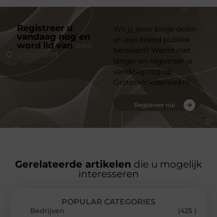
Registreer u
Wil jij jouw blogs delen
vandaag nog en
en een breed publiek
word lid van
ons
bereiken? Wacht niet
platform
langer en registreer je
vandaag nog op
Grotemarktberaad.nl
Registreer nu!
Gerelateerde artikelen
die u mogelijk
interesseren
POPULAR CATEGORIES
Bedrijven
(425 )