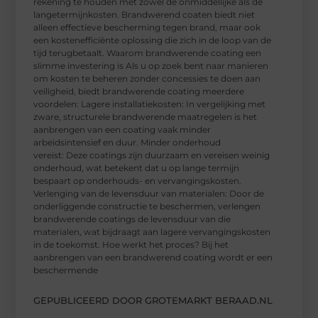
rekening te houden met zowel de onmiddellijke als de
langetermijnkosten. Brandwerend coaten biedt niet
alleen effectieve bescherming tegen brand, maar ook
een kostenefficiënte oplossing die zich in de loop van de
tijd terugbetaalt. Waarom brandwerende coating een
slimme investering is Als u op zoek bent naar manieren
om kosten te beheren zonder concessies te doen aan
veiligheid, biedt brandwerende coating meerdere
voordelen: Lagere installatiekosten: In vergelijking met
zware, structurele brandwerende maatregelen is het
aanbrengen van een coating vaak minder
arbeidsintensief en duur. Minder onderhoud
vereist: Deze coatings zijn duurzaam en vereisen weinig
onderhoud, wat betekent dat u op lange termijn
bespaart op onderhouds- en vervangingskosten.
Verlenging van de levensduur van materialen: Door de
onderliggende constructie te beschermen, verlengen
brandwerende coatings de levensduur van die
materialen, wat bijdraagt aan lagere vervangingskosten
in de toekomst. Hoe werkt het proces? Bij het
aanbrengen van een brandwerend coating wordt er een
beschermende
GEPUBLICEERD DOOR GROTEMARKT BERAAD.NL