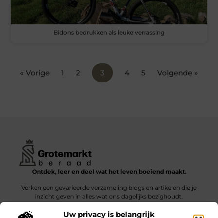
Bidons bedrukken als leuke verrassing
« Vorige
1
2
3
4
5
Volgende »
Ontdek, leer en deel wat het leven boeiend maakt.
Verken een gevarieerde verzameling blogs en artikelen die je
inzicht geven in alles wat ons dagelijks bezighoudt.
Uw privacy is belangrijk