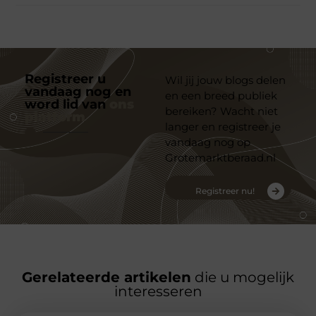
Registreer u
Wil jij jouw blogs delen
vandaag nog en
en een breed publiek
word lid van
ons
bereiken? Wacht niet
platform
langer en registreer je
vandaag nog op
Grotemarktberaad.nl
Registreer nu!
Gerelateerde artikelen
die u mogelijk
interesseren