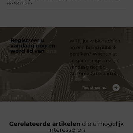
een totaalplan
Registreer u
Wil jij jouw blogs delen
vandaag nog en
en een breed publiek
word lid van
ons
bereiken? Wacht niet
platform
langer en registreer je
vandaag nog op
Grotemarktberaad.nl
Registreer nu!
Gerelateerde artikelen
die u mogelijk
interesseren