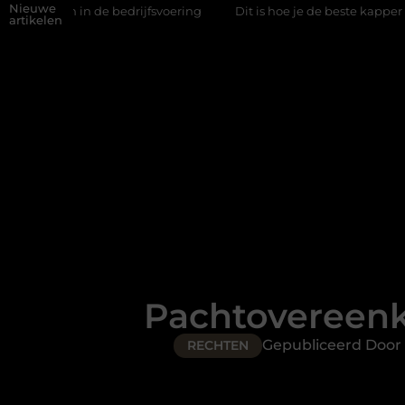
Nieuwe
 de bedrijfsvoering
Dit is hoe je de beste kapper in Arnhem k
artikelen
Pachtovereenko
Gepubliceerd Door
RECHTEN