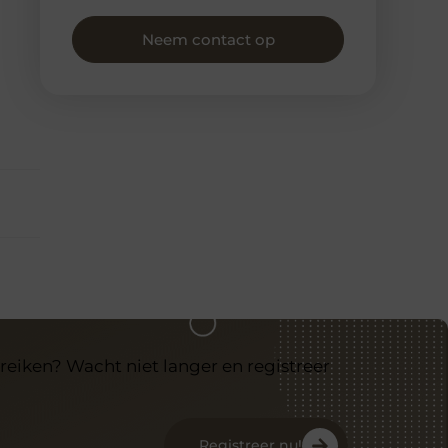
Neem contact op
reiken? Wacht niet langer en registreer
Registreer nu!