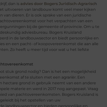
jf, dan is
advies door Bogers Juridisch-Agrarisch
het uitvoeren van landbouw komt veel meer kijken
van dieren. Er is ook sprake van een juridische
 pachtovereenkomst voor het verpachten van een
vergunningen bij de gemeente of provincie. Om u te
n deskundig adviesbureau. Bogers Kruisland
seerd in de landbouwsector en biedt persoonlijke en
vies en een pacht- of koopovereenkomst die aan alle
en. Zo heeft u meer tijd voor wat u het liefste
achtovereenkomst
root stuk grond nodig? Dan is het een mogelijkheid
eenkomst af te sluiten met een agrariër. Een
een hectare grond in gebruik neemt van een andere
mpele materie en werd in 2017 nog aangepast. Vraag
ied van pachtovereenkomsten. Bogers Kruisland is
geleidt bij het opstellen van uw
n de landbouwsector en bieden persoonlijke en