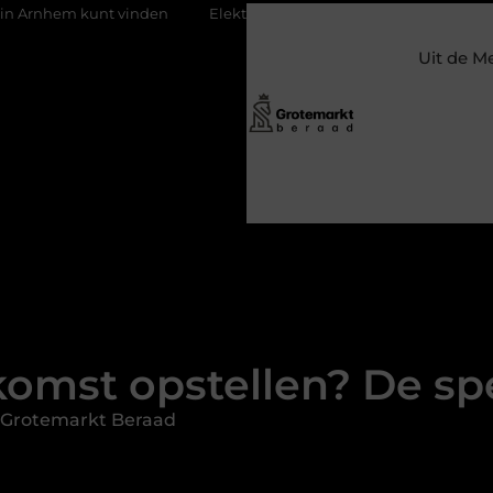
unt vinden
Elektrische auto laders: zo bepaal je welke jij nodig h
Uit de M
mst opstellen? De spec
 Grotemarkt Beraad