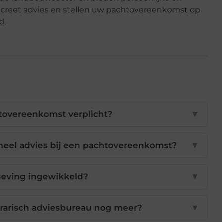
oncreet advies en stellen uw pachtovereenkomst op
d.
tovereenkomst verplicht?
▼
oneel advies bij een pachtovereenkomst?
▼
geving ingewikkeld?
▼
grarisch adviesbureau nog meer?
▼