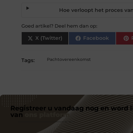
Hoe verloopt het proces va
Goed artikel? Deel hem dan op:
X (Twitter)
Facebook
Pachtovereenkomst
Tags:
Registreer u vandaag nog en word l
van
ons platform