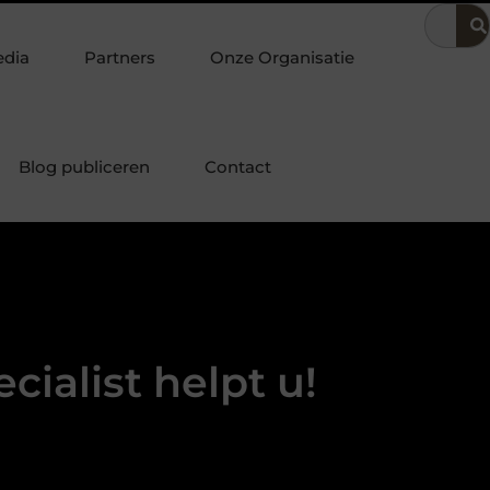
ebt
Klassiek bureau combineren met andere stukken tot een h
edia
Partners
Onze Organisatie
Blog publiceren
Contact
ialist helpt u!