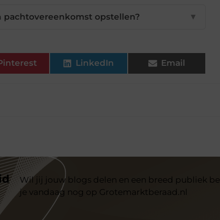
n pachtovereenkomst opstellen?
▼
Pinterest
LinkedIn
Email
id
Wil jij jouw blogs delen en een breed publiek be
je vandaag nog op Grotemarktberaad.nl