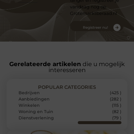
langer en registreer je
vandaag nog op
Grotemarktberaad.nl
Registreer nu!
Gerelateerde artikelen
die u mogelijk
interesseren
POPULAR CATEGORIES
Bedrijven
(425 )
Aanbiedingen
(282 )
Winkelen
(115 )
Woning en Tuin
(82 )
Dienstverlening
(79 )