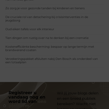
Zo zorg je voor gezonde tanden bij kinderen en tieners
De cruciale rol van detachering bij crisisinterventies in de
jeugdzorg
Oud eiken tafels voor elk interieur
Tien dingen om rustig over na te denken bij een crematie
Kostenefficiënte bescherming: bespaar op lange termijn met
brandwerend coaten
Verzekeringspakket afsluiten nabij Den Bosch als onderdeel van
een totaalplan
Registreer u
Wil jij jouw blogs delen
vandaag nog en
en een breed publiek
word lid van
ons
bereiken? Wacht niet
platform