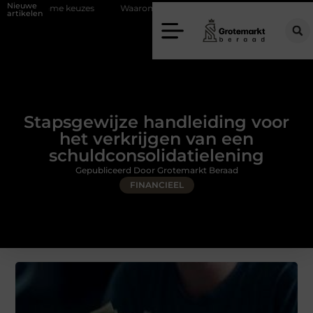
Nieuwe
es
Waarom kiezen voor een rijschool in Utrecht?
Duurzaamheid v
artikelen
Stapsgewijze handleiding voor
het verkrijgen van een
schuldconsolidatielening
Gepubliceerd Door Grotemarkt Beraad
FINANCIEEL