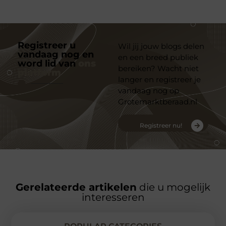
Registreer u
Wil jij jouw blogs delen
vandaag nog en
en een breed publiek
word lid van
ons
bereiken? Wacht niet
platform
langer en registreer je
vandaag nog op
Grotemarktberaad.nl
Registreer nu!
Gerelateerde artikelen
die u mogelijk
interesseren