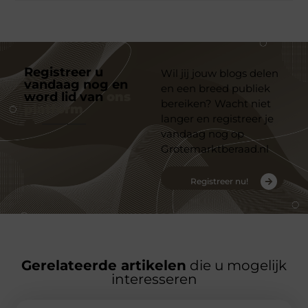
Registreer u
Wil jij jouw blogs delen
vandaag nog en
en een breed publiek
word lid van
ons
bereiken? Wacht niet
platform
langer en registreer je
vandaag nog op
Grotemarktberaad.nl
Registreer nu!
Gerelateerde artikelen
die u mogelijk
interesseren