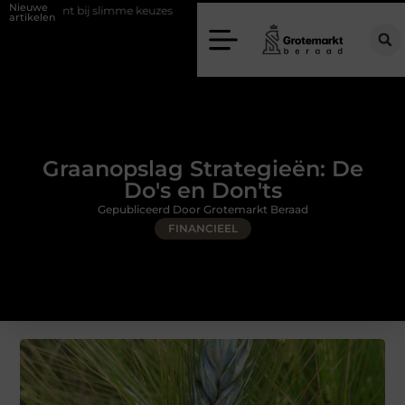
Nieuwe
slimme keuzes
Waarom kiezen voor een rijschool in Utrecht?
Duur
artikelen
Graanopslag Strategieën: De
Do's en Don'ts
Gepubliceerd Door Grotemarkt Beraad
FINANCIEEL