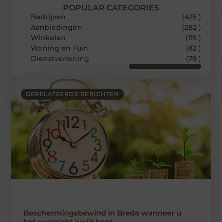
POPULAR CATEGORIES
Bedrijven
(425 )
Aanbiedingen
(282 )
Winkelen
(115 )
Woning en Tuin
(82 )
Dienstverlening
(79 )
GERELATEERDE BERICHTEN
Beschermingsbewind in Breda wanneer u
het overzicht kwijt bent