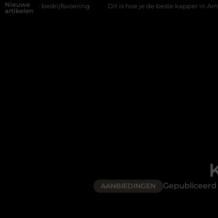
Nieuwe
jfsvoering
Dit is hoe je de beste kapper in Arnhem kunt vinden
artikelen
K
Gepubliceerd
AANBIEDINGEN