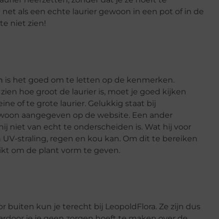
 net als een echte laurier gewoon in een pot of in de
te niet zien!
n
is het goed om te letten op de kenmerken.
zien hoe groot de laurier is, moet je goed kijken
ine of te grote laurier. Gelukkig staat bij
ewoon aangegeven op de website. Een ander
hij niet van echt te onderscheiden is. Wat hij voor
n UV-straling, regen en kou kan. Om dit te bereiken
uikt om de plant vorm te geven.
buiten kun je terecht bij LeopoldFlora. Ze zijn dus
ardoor je je geen zorgen hoeft te maken over de