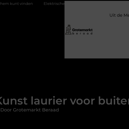
Elektrische auto laders: zo bepaal je welke jij nodig hebt
K
Uit de M
unst laurier voor buit
 Door Grotemarkt Beraad