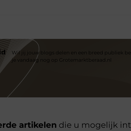
id
Wil jij jouw blogs delen en een breed publiek be
je vandaag nog op Grotemarktberaad.nl
rde artikelen
die u mogelijk in