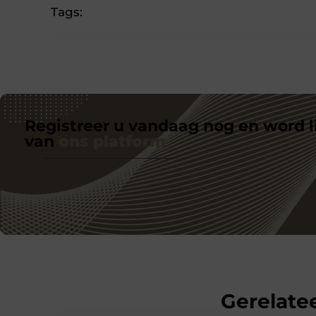
Tags:
Registreer u vandaag nog en word l
van
ons platform
Gerelatee