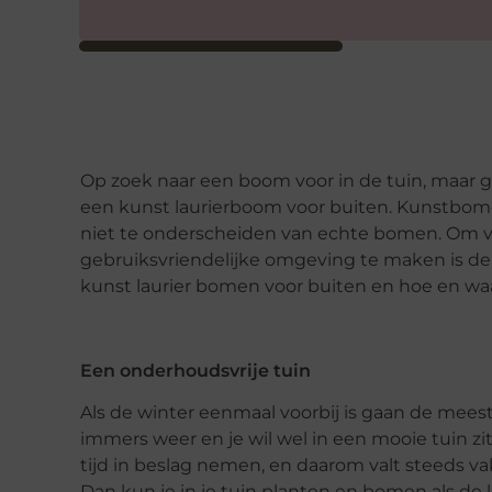
Op zoek naar een boom voor in de tuin, maar
een kunst laurierboom voor buiten. Kunstbome
niet te onderscheiden van echte bomen. Om v
gebruiksvriendelijke omgeving te maken is de k
kunst laurier bomen voor buiten en hoe en waa
Een onderhoudsvrije tuin
Als de winter eenmaal voorbij is gaan de mees
immers weer en je wil wel in een mooie tuin zi
tijd in beslag nemen, en daarom valt steeds v
Dan kun je in je tuin planten en bomen als de l