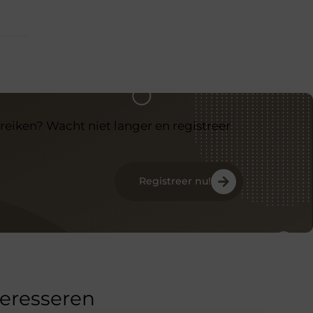
reiken? Wacht niet langer en registreer
Registreer nu!
teresseren