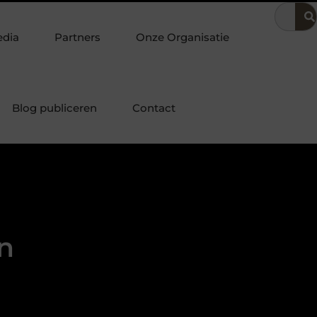
lassiek bureau combineren met andere stukken tot een harmonieus
edia
Partners
Onze Organisatie
Blog publiceren
Contact
en