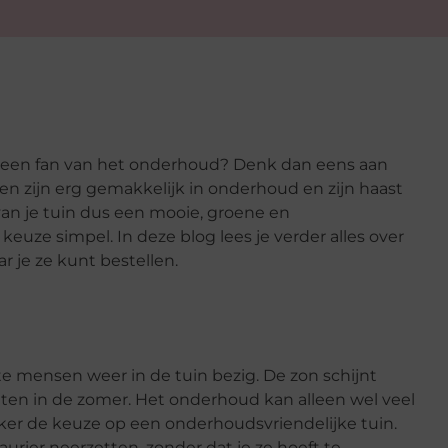
 geen fan van het onderhoud? Denk dan eens aan
n zijn erg gemakkelijk in onderhoud en zijn haast
an je tuin dus een mooie, groene en
euze simpel. In deze blog lees je verder alles over
r je ze kunt bestellen.
te mensen weer in de tuin bezig. De zon schijnt
tten in de zomer. Het onderhoud kan alleen wel veel
aker de keuze op een onderhoudsvriendelijke tuin.
aurier neerzetten, zonder dat je ze hoeft te